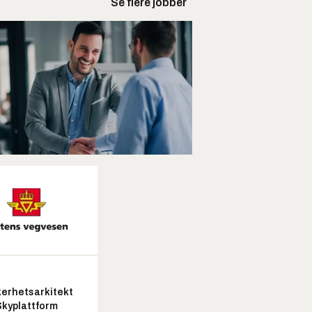
Se flere jobber
kerhetsarkitekt
Skyplattform