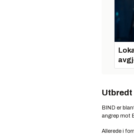
Loka
avgj
Utbredt
BIND er blan
angrep mot 
Allerede i fo