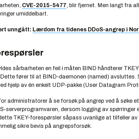
barheten,
CVE-2015-5477
, blir fjernet. Men langt fra al
ringer umiddelbart.
rt unngått:
Lærdom fra tidenes DDoS-angrep i No
respørsler
kyldes sårbarheten en feil i måten BIND håndterer TKEY
. Dette fører til at BIND-daemonen (named) avsluttes.
ved hjelp av én enkelt UDP-pakke (User Datagram Prot
for administratorer å se forsøk på angrep ved å søke e
NS-serverprogramvaren, dersom logging av spørringer er
 dette TKEY-forespørsler såpass uvanlige at tilfeller av 
mmelig sikre bevis på angrepsforsøk.