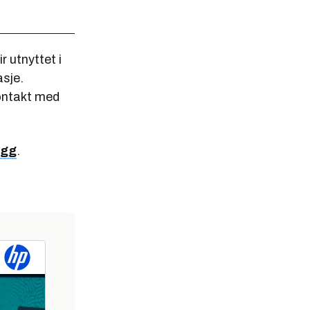
 utnyttet i
sje.
kontakt med
egg
.