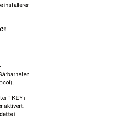
le installerer
rge
-
 Sårbarheten
ocol).
tter TKEY i
 aktivert.
dette i