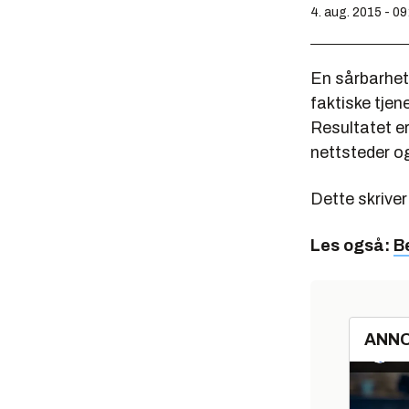
4. aug. 2015 - 09
En sårbarhet
faktiske tje
Resultatet e
nettsteder o
Dette skriver
Les også:
B
ANN