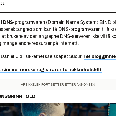
:52
 i
DNS
-programvaren (Domain Name System) BIND blir
nestenektangrep som kan få DNS-programvaren til å kra
r at brukere av den angrepne DNS-serveren ikke vil få 
g mange andre ressurser på internett.
 Daniel Cid i sikkerhetsselskapet Sucuri
i et blogginnl
erømmer norske registrarer for sikkerhetsløft
ARTIKKELEN FORTSETTER ETTER ANNONSEN
ONSØRINNHOLD