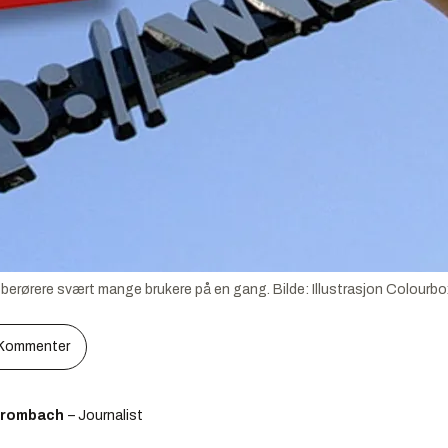
berørere svært mange brukere på en gang.
Bilde:
Illustrasjon Colourbox
Kommenter
Brombach
– Journalist