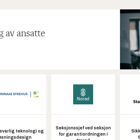
g av ansatte
Seksjonssjef ved seksjon
varlig teknologi og
Sik
for garantiordningen i
øsningsdesign