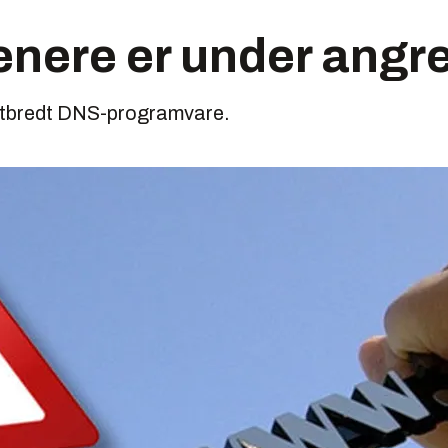
enere er under angr
 utbredt DNS-programvare.