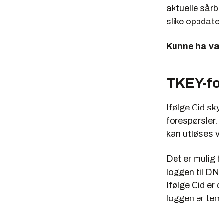
aktuelle sår
slike oppdate
Kunne ha væ
TKEY-fo
Ifølge Cid s
forespørsler
kan utløses 
Det er mulig 
loggen til D
Ifølge Cid er
loggen er te