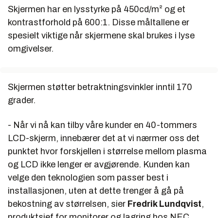
Skjermen har en lysstyrke på 450cd/m² og et
kontrastforhold på 600:1. Disse måltallene er
spesielt viktige når skjermene skal brukes i lyse
omgivelser.
Skjermen støtter betraktningsvinkler inntil 170
grader.
- Når vi nå kan tilby våre kunder en 40-tommers
LCD-skjerm, innebærer det at vi nærmer oss det
punktet hvor forskjellen i størrelse mellom plasma
og LCD ikke lenger er avgjørende. Kunden kan
velge den teknologien som passer best i
installasjonen, uten at dette trenger å gå på
bekostning av størrelsen, sier
Fredrik Lundqvist
,
produktsjef for monitorer og lagring hos NEC