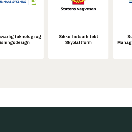
varlig teknologi og
Sikkerhetsarkitekt
So
øsningsdesign
Skyplattform
Manag