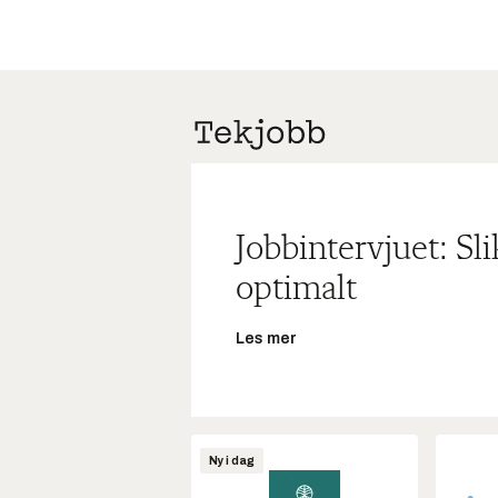
Jobbintervjuet: Sl
optimalt
Les mer
Ny i dag