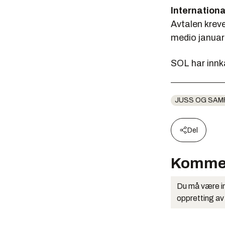
Internationa
Avtalen krev
medio januar
SOL har innka
JUSS OG SAM
Del
Komme
Du må være in
oppretting av