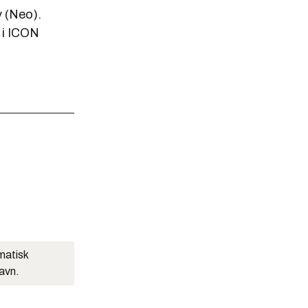
v (Neo).
 i ICON
matisk
navn.