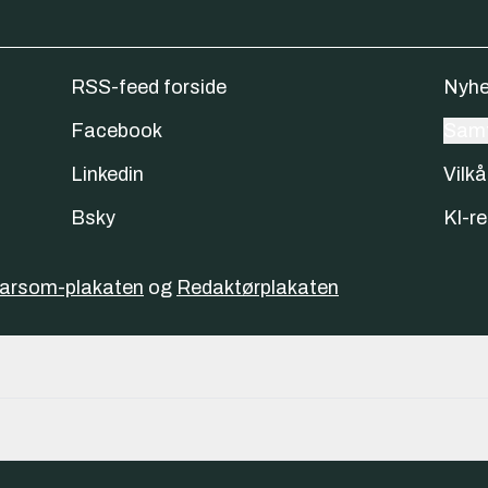
RSS-feed forside
Nyhe
Facebook
Samt
Linkedin
Vilkå
Bsky
KI-re
varsom-plakaten
og
Redaktørplakaten