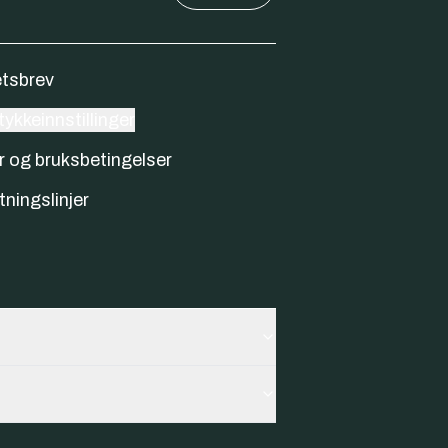
tsbrev
ykkeinnstillinger
r og bruksbetingelser
tningslinjer