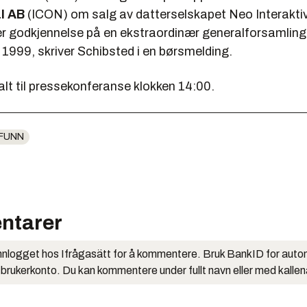
l AB
(ICON) om salg av datterselskapet Neo Interakti
er godkjennelse på en ekstraordinær generalforsamling
 1999,
skriver Schibsted i en børsmelding.
lt til pressekonferanse klokken 14:00.
FUNN
ntarer
nlogget hos Ifrågasätt for å kommentere. Bruk BankID for auto
 brukerkonto. Du kan kommentere under fullt navn eller med kalle