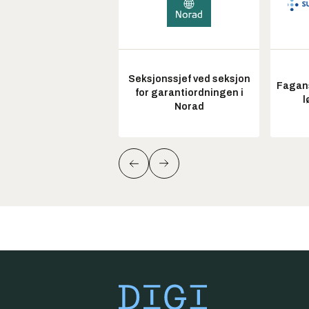
Seksjonssjef ved seksjon
Fagans
for garantiordningen i
l
Norad