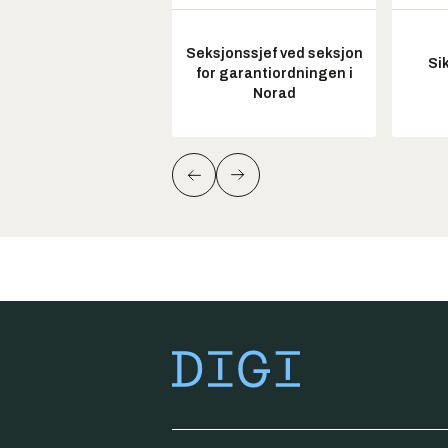
Seksjonssjef ved seksjon
Si
for garantiordningen i
Norad