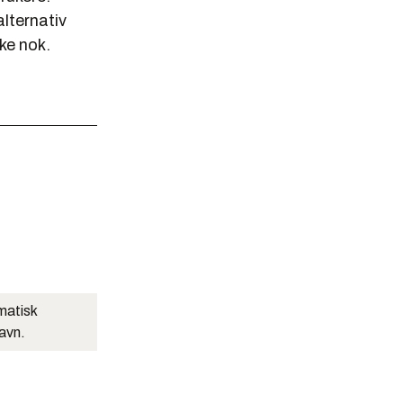
alternativ
rke nok.
matisk
navn.