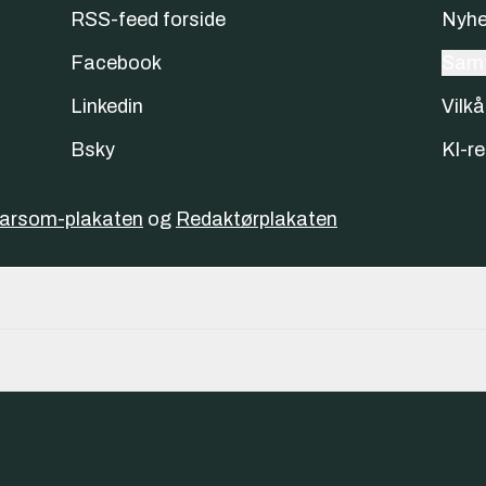
RSS-feed forside
Nyhe
Facebook
Samt
Linkedin
Vilkå
Bsky
KI-re
varsom-plakaten
og
Redaktørplakaten