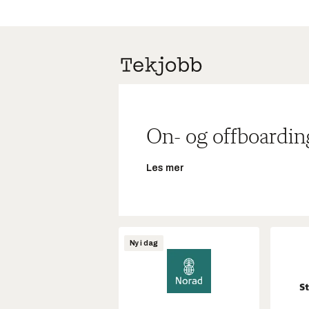
On- og offboardin
Les mer
Ny i dag