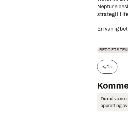
Neptune beskr
strategi i ti
En vanlig be
BEDRIFTSTEK
Del
Komme
Du må være in
oppretting av