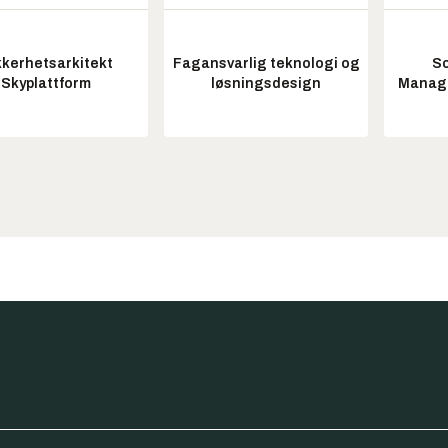
kkerhetsarkitekt
Fagansvarlig teknologi og
So
Skyplattform
løsningsdesign
Manag