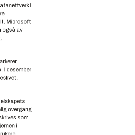
atanettverk i
re
lt. Microsoft
en også av
,
markerer
. I desember
slivet.
selskapets
nlig overgang
eskrives som
ernen i
rukere.