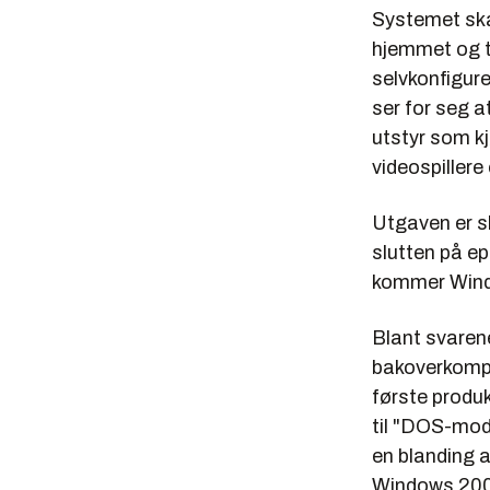
Systemet skal
hjemmet og t
selvkonfigure
ser for seg a
utstyr som k
videospillere
Utgaven er sl
slutten på e
kommer Windo
Blant svarene
bakoverkompa
første produ
til "DOS-modu
en blanding 
Windows 2000