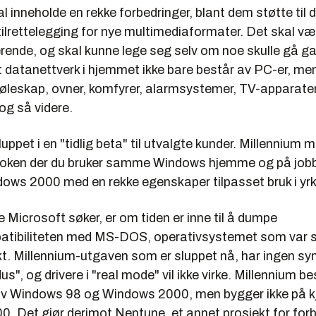
 inneholde en rekke forbedringer, blant dem støtte til d
ilrettelegging for nye multimediaformater. Det skal væ
rende, og skal kunne lege seg selv om noe skulle gå ga
t datanettverk i hjemmet ikke bare består av PC-er, m
jøleskap, ovner, komfyrer, alarmsystemer, TV-apparater
 og så videre.
uppet i en "tidlig beta" til utvalgte kunder. Millennium 
poken der du bruker samme Windows hjemme og på jobb
ws 2000 med en rekke egenskaper tilpasset bruk i yrke
 Microsoft søker, er om tiden er inne til å dumpe
tibiliteten med MS-DOS, operativsystemet som var 
kt. Millennium-utgaven som er sluppet nå, har ingen sy
s", og drivere i "real mode" vil ikke virke. Millennium b
av Windows 98 og Windows 2000, men bygger ikke på kj
. Det gjør derimot Neptune, et annet prosjekt for forb