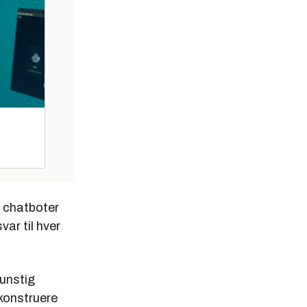
r chatboter
var til hver
kunstig
 konstruere