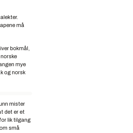
alekter.
skapene må
river bokmål,
e norske
lgangen mye
åk og norsk
unn mister
t det er et
or lik tilgang
ersom små