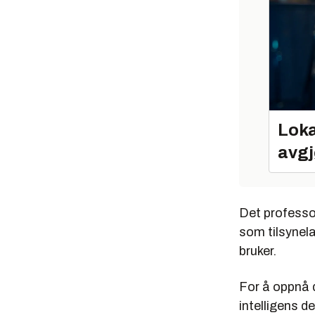
Loka
avgj
Det professo
som tilsynela
bruker.
For å oppnå 
intelligens d