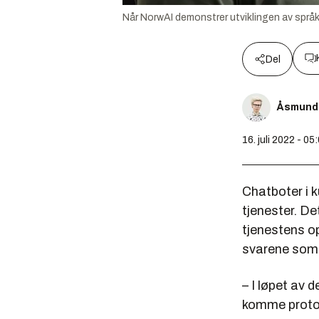
Når NorwAI demonstrer utviklingen av språk
Del
Åsmund 
16. juli 2022 - 05
Chatboter i k
tjenester. De
tjenestens op
svarene som 
– I løpet av 
komme protot