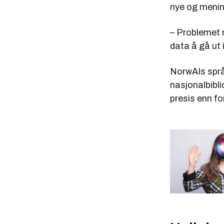
nye og menin
– Problemet m
data å gå ut 
NorwAIs språ
nasjonalbibl
presis enn f