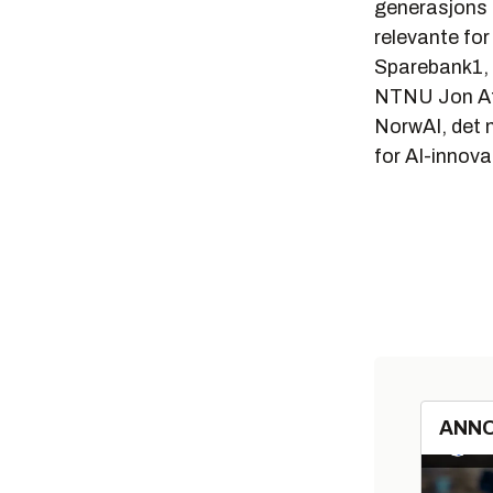
generasjons
relevante fo
Sparebank1, 
NTNU Jon Atl
NorwAI, det 
for AI-innov
ANN