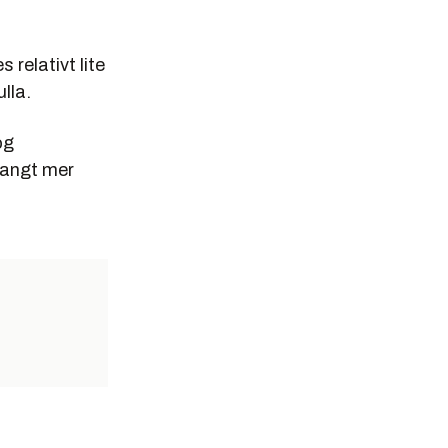
 relativt lite
ulla.
og
langt mer