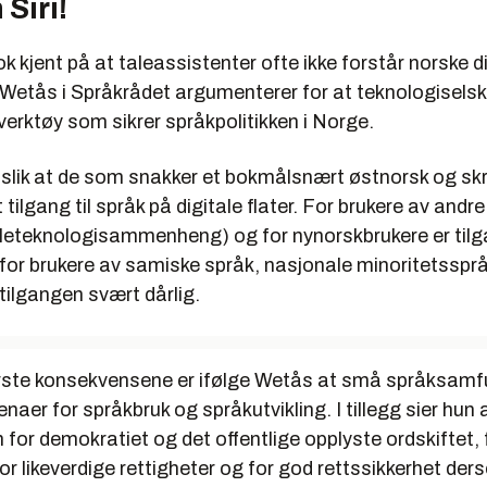
 Siri!
 kjent på at taleassistenter ofte ikke forstår norske di
 Wetås i Språkrådet argumenterer for at teknologisel
 verktøy som sikrer språkpolitikken i Norge.
t slik at de som snakker et bokmålsnært østnorsk og sk
 tilgang til språk på digitale flater. For brukere av andr
 taleteknologisammenheng) og for nynorskbrukere er ti
 for brukere av samiske språk, nasjonale minoritetsspr
tilgangen svært dårlig.
rste konsekvensene er ifølge Wetås at små språksamf
enaer for språkbruk og språkutvikling. I tillegg sier hun a
 for demokratiet og det offentlige opplyste ordskiftet, f
, for likeverdige rettigheter og for god rettssikkerhet d