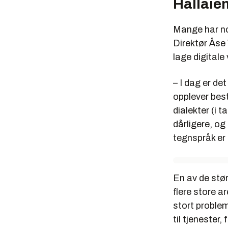
Hallaien
Mange har nok
Direktør Åse
lage digitale
– I dag er de
opplever best
dialekter (i
dårligere, og
tegnspråk er 
En av de stø
flere store ar
stort problem
til tjenester