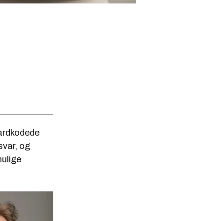
hardkodede
svar, og
mulige