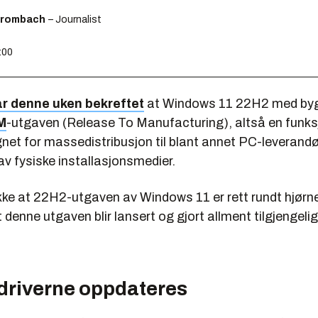
Brombach
– Journalist
:00
ar denne uken bekreftet
at Windows 11 22H2 med b
M
-utgaven (Release To Manufacturing), altså en funks
net for massedistribusjon til blant annet PC-leverand
av fysiske installasjonsmedier.
kke at 22H2-utgaven av Windows 11 er rett rundt hjørnet
denne utgaven blir lansert og gjort allment tilgjengelig f
 driverne oppdateres