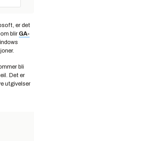
soft, er det
om blir
GA-
 Windows
joner.
ommer bli
eil. Det er
e utgivelser