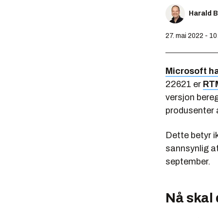
Harald 
27. mai 2022 - 10
Microsoft h
22621 er
RT
versjon bereg
produsenter 
Dette betyr i
sannsynlig at 
september.
Nå skal