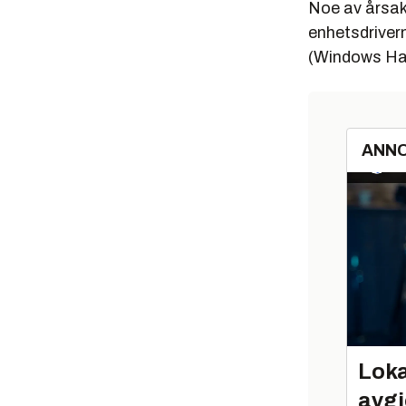
Noe av årsake
enhetsdriverne
(Windows Ha
ANN
Loka
avgj