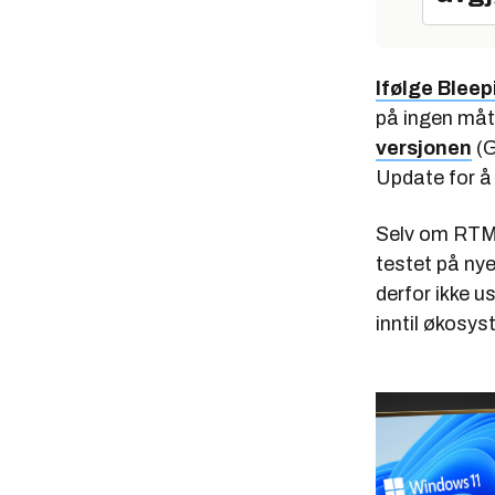
Ifølge Blee
på ingen måt
versjonen
(G
Update for å
Selv om RTM-
testet på nye
derfor ikke u
inntil økosys