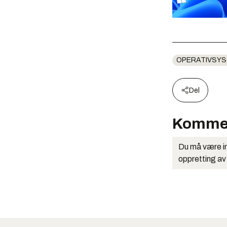
OPERATIVSY
Del
Komme
Du må være in
oppretting av