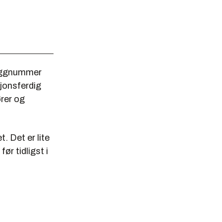
yggnummer
jonsferdig
ører og
. Det er lite
ør tidligst i