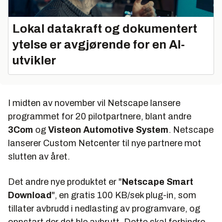
Lokal datakraft og dokumentert
ytelse er avgjørende for en AI-
utvikler
I midten av november vil Netscape lansere
programmet for 20 pilotpartnere, blant andre
3Com
og
Visteon Automotive System
. Netscape
lanserer Custom Netcenter til nye partnere mot
slutten av året.
Det andre nye produktet er "
Netscape Smart
Download
", en gratis 100 KB/sek plug-in, som
tillater avbrudd i nedlasting av programvare, og
oppstart der det ble avbrutt. Dette skal forhindre