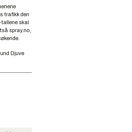
omenene
s trafikk den
tallene skal
tså spray.no,
esøkende.
mund Djuve