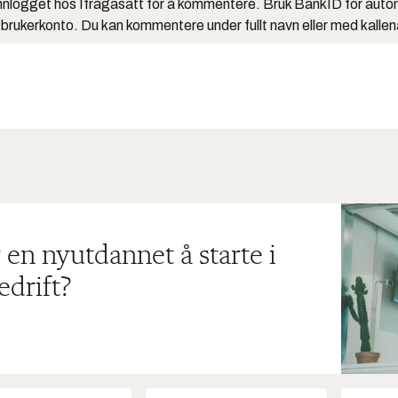
nlogget hos Ifrågasätt for å kommentere. Bruk BankID for auto
 brukerkonto. Du kan kommentere under fullt navn eller med kalle
 en nyutdannet å starte i
edrift?