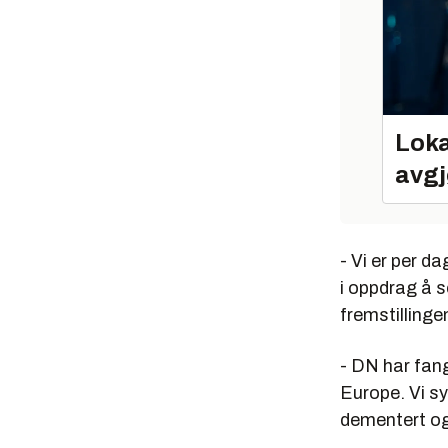
Loka
avgj
- Vi er per d
i oppdrag å s
fremstillinge
- DN har fang
Europe. Vi sy
dementert og 