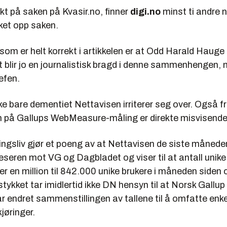
kt på saken på Kvasir.no, finner
digi.no
minst ti andre 
ket opp saken.
som er helt korrekt i artikkelen er at Odd Harald Hauge 
t blir jo en journalistisk bragd i denne sammenhengen,
efen.
ke bare dementiet Nettavisen irriterer seg over. Også f
en på Gallups WebMeasure-måling er direkte misvisende
gsliv gjør et poeng av at Nettavisen de siste månede
seren mot VG og Dagbladet og viser til at antall unike
over en million til 842.000 unike brukere i måneden siden o
stykket tar imidlertid ikke DN hensyn til at Norsk Gallup
 endret sammenstillingen av tallene til å omfatte enke
jøringer.