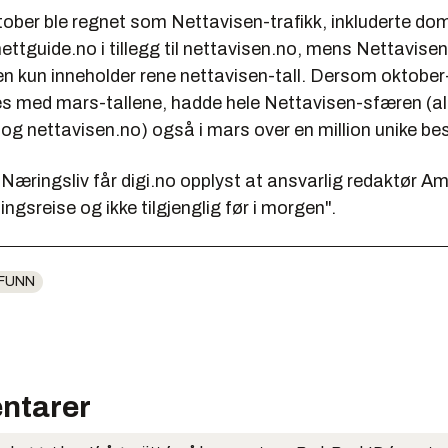
tober ble regnet som Nettavisen-trafikk, inkluderte d
ettguide.no i tillegg til nettavisen.no, mens Nettavisen
n kun inneholder rene nettavisen-tall. Dersom oktober-
 med mars-tallene, hadde hele Nettavisen-sfæren (al
og nettavisen.no) også i mars over en million unike b
æringsliv får digi.no opplyst at ansvarlig redaktør A
ingsreise og ikke tilgjenglig før i morgen".
FUNN
ntarer