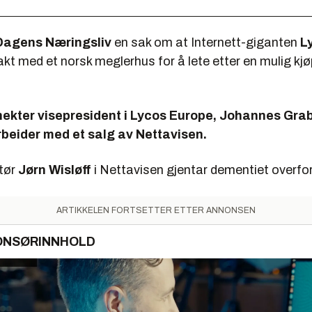
Dagens Næringsliv
en sak om at Internett-giganten
L
akt med et norsk meglerhus for å lete etter en mulig kjø
 nekter visepresident i Lycos Europe, Johannes Grab
beider med et salg av Nettavisen.
tør
Jørn Wisløff
i Nettavisen gjentar dementiet overfo
ARTIKKELEN FORTSETTER ETTER ANNONSEN
ONSØRINNHOLD