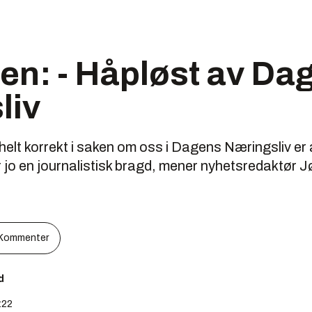
en: - Håpløst av Da
liv
helt korrekt i saken om oss i Dagens Næringsliv e
 jo en journalistisk bragd, mener nyhetsredaktør Jø
Kommenter
d
:22