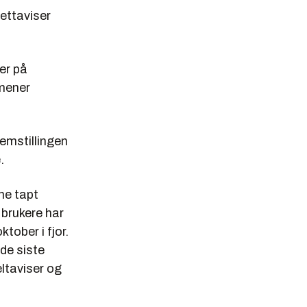
nettaviser
er på
 mener
remstillingen
.
ne tapt
 brukere har
ktober i fjor.
 de siste
ltaviser og