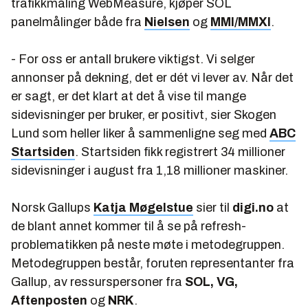
trafikkmåling WebMeasure, kjøper SOL
panelmålinger både fra
Nielsen
og
MMI/MMXI
.
- For oss er antall brukere viktigst. Vi selger
annonser på dekning, det er dét vi lever av. Når det
er sagt, er det klart at det å vise til mange
sidevisninger per bruker, er positivt, sier Skogen
Lund som heller liker å sammenligne seg med
ABC
Startsiden
. Startsiden fikk registrert 34 millioner
sidevisninger i august fra 1,18 millioner maskiner.
Norsk Gallups
Katja Møgelstue
sier til
digi.no
at
de blant annet kommer til å se på refresh-
problematikken på neste møte i metodegruppen.
Metodegruppen består, foruten representanter fra
Gallup, av ressurspersoner fra
SOL, VG,
Aftenposten
og
NRK
.