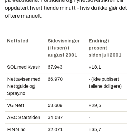
på websidene. Forsidene og nyhetsoversikten blir
oppdatert hvert tiende minutt - hvis du ikke gjør det
oftere manuelt.
Nettsted
Sidevisninger
Endring i
(i tusen) i
prosent
august 2001
siden juli 2001
SOL med Kvasir
67.943
+18,1
Nettavisen med
66.970
- (ikke publisert
Nettguide og
tallene tidligere)
Spray.no
VG Nett
53.609
+29,5
ABC Startsiden
34.087
-
FINN.no
32.071
+35,7