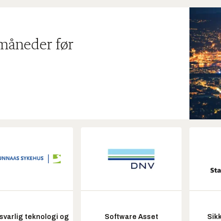
 måneder før
varlig teknologi og
Software Asset
Sik