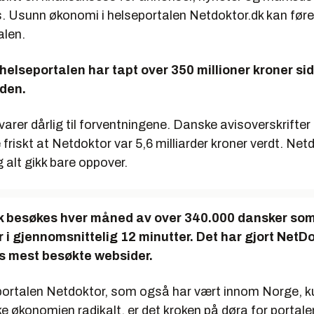
es. Usunn økonomi i helseportalen Netdoktor.dk kan føre 
alen.
elseportalen har tapt over 350 millioner kroner si
iden.
varer dårlig til forventningene. Danske avisoverskrifter 
riskt at Netdoktor var 5,6 milliarder kroner verdt. Netd
 alt gikk bare oppover.
k besøkes hver måned av over 340.000 dansker som
r i gjennomsnittelig 12 minutter. Det har gjort NetDok
 mest besøkte websider.
ortalen Netdoktor, som også har vært innom Norge, kun 
e økonomien radikalt, er det kroken på døra for portale