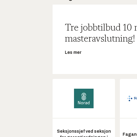
Tre jobbtilbud 10
masteravslutning!
Les mer
Seksjonssjef ved seksjon
Fagans