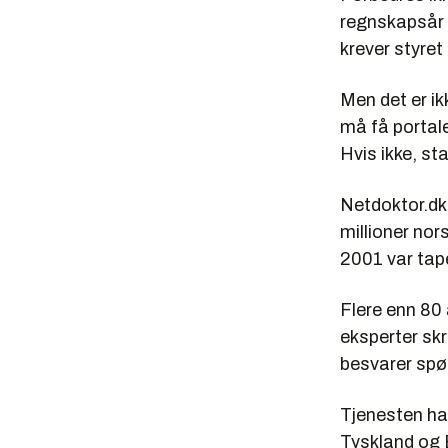
regnskapsår t
krever styret
Men det er ik
må få portale
Hvis ikke, st
Netdoktor.dk 
millioner nor
2001 var tape
Flere enn 80
eksperter sk
besvarer spør
Tjenesten har
Tyskland og E