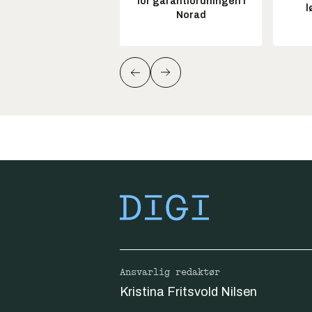
for garantiordningen i
l
Norad
Ansvarlig redaktør
Kristina Fritsvold Nilsen