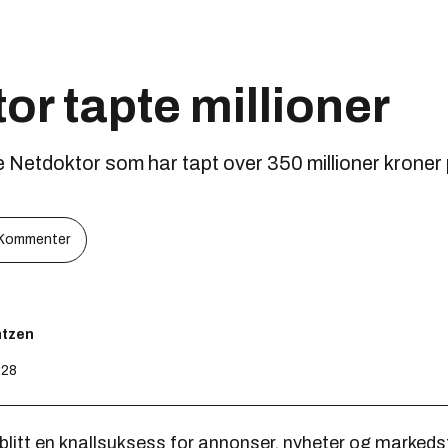
or tapte millioner
 Netdoktor som har tapt over 350 millioner kroner 
Kommenter
ntzen
:28
 blitt en knallsuksess for annonser, nyheter og marked