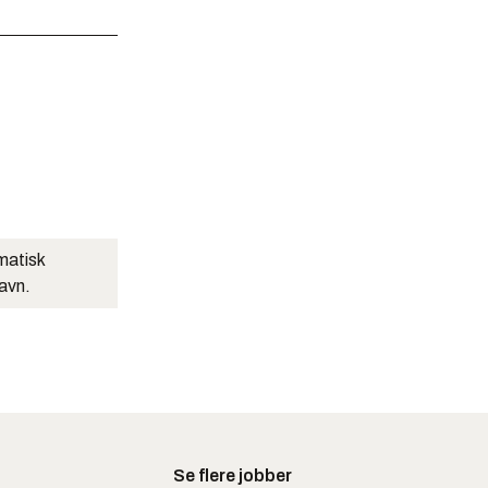
matisk
navn.
Se flere jobber