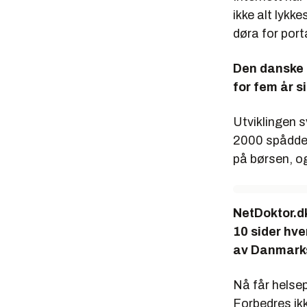
ikke alt lykk
døra for port
Den danske h
for fem år s
Utviklingen s
2000 spådde f
på børsen, og
NetDoktor.d
10 sider hve
av Danmarks
Nå får helsep
Forbedres ikk