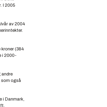
. I 2005
alvår av 2004
kerinntekter.
e kroner (384
e i 2000-
g andre
dk som også
ne i Danmark,
ft.