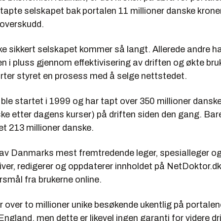
apte selskapet bak portalen 11 millioner danske kroner
 overskudd.
ke sikkert selskapet kommer så langt. Allerede andre h
n i pluss gjennom effektivisering av driften og økte bru
arter styret en prosess med å selge nettstedet.
ble startet i 1999 og har tapt over 350 millioner dansk
ske etter dagens kurser) på driften siden den gang. Bar
t 213 millioner danske.
 av Danmarks mest fremtredende leger, spesialleger o
river, redigerer og oppdaterer innholdet på NetDoktor.
smål fra brukerne online.
 over to millioner unike besøkende ukentlig på portale
ngland, men dette er likevel ingen garanti for videre dri