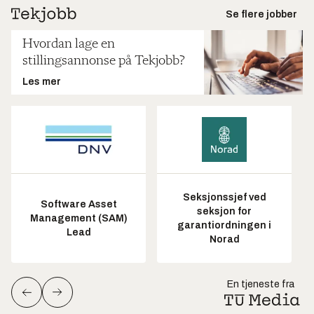
Se flere jobber
Hvordan lage en
stillingsannonse på Tekjobb?
Les mer
Seksjonssjef ved
Software Asset
seksjon for
Management (SAM)
garantiordningen i
Lead
Norad
En tjeneste fra