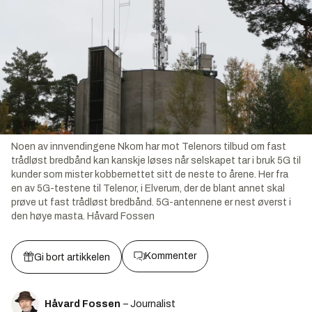
Noen av innvendingene Nkom har mot Telenors tilbud om fast
trådløst bredbånd kan kanskje løses når selskapet tar i bruk 5G til
kunder som mister kobbernettet sitt de neste to årene. Her fra
en av 5G-testene til Telenor, i Elverum, der de blant annet skal
prøve ut fast trådløst bredbånd. 5G-antennene er nest øverst i
den høye masta.
Håvard Fossen
Kommenter
Gi bort artikkelen
Håvard Fossen
– Journalist