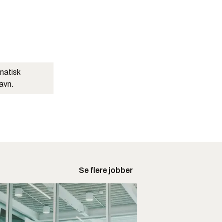
matisk
navn.
Se flere jobber