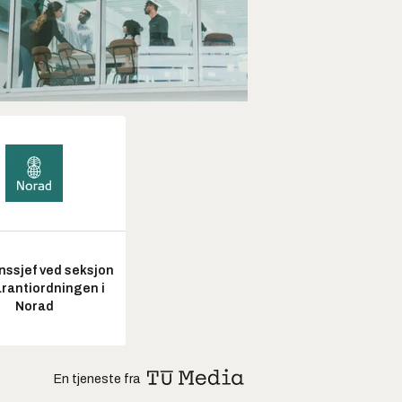
nssjef ved seksjon
arantiordningen i
Norad
En tjeneste fra