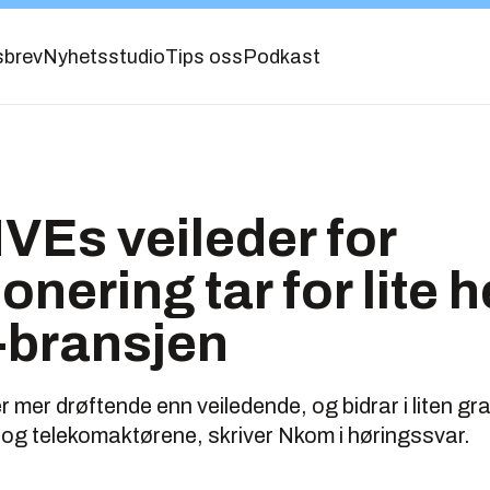
sbrev
Nyhetsstudio
Tips oss
Podkast
VEs veileder for
onering tar for lite h
-bransjen
 er mer drøftende enn veiledende, og bidrar i liten gr
 og telekomaktørene, skriver Nkom i høringssvar.