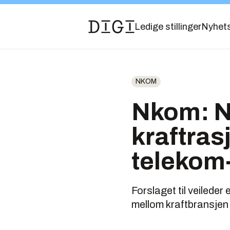
Ledige stillinger
Nyhet
NKOM
Nkom: N
kraftrasj
telekom
Forslaget til veileder
mellom kraftbransjen