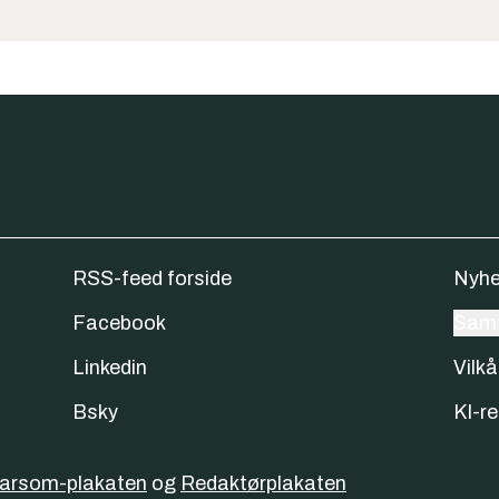
RSS-feed forside
Nyhe
Facebook
Samt
Linkedin
Vilkå
Bsky
KI-re
varsom-plakaten
og
Redaktørplakaten