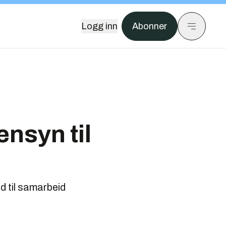
Logg inn
Abonner
ensyn til
ad til samarbeid