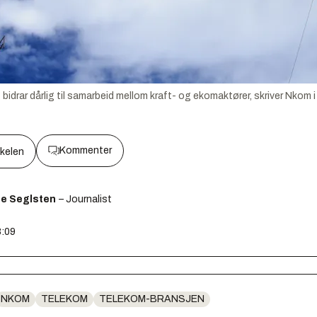
 bidrar dårlig til samarbeid mellom kraft- og ekomaktører, skriver Nkom i 
Kommenter
kkelen
ge Seglsten
– Journalist
8:09
NKOM
TELEKOM
TELEKOM-BRANSJEN