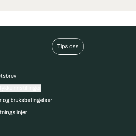
Tips oss
tsbrev
ykkeinnstillinger
r og bruksbetingelser
tningslinjer