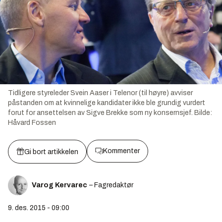
Tidligere styreleder Svein Aaser i Telenor (til høyre) avviser
påstanden om at kvinnelige kandidater ikke ble grundig vurdert
forut for ansettelsen av Sigve Brekke som ny konsernsjef.
Bilde:
Håvard Fossen
Kommenter
Gi bort artikkelen
Varog Kervarec
– Fagredaktør
9. des. 2015 - 09:00