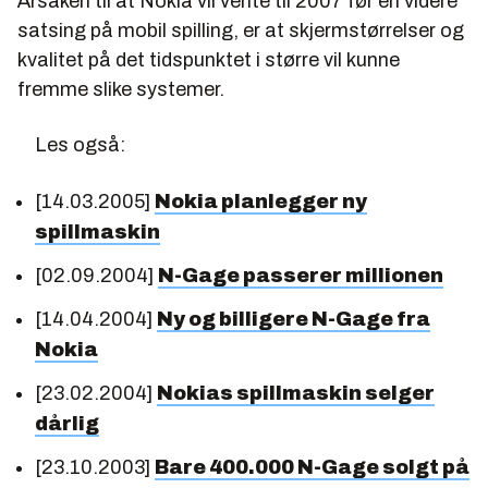
Årsaken til at Nokia vil vente til 2007 før en videre
satsing på mobil spilling, er at skjermstørrelser og
kvalitet på det tidspunktet i større vil kunne
fremme slike systemer.
Les også:
[14.03.2005]
Nokia planlegger ny
spillmaskin
[02.09.2004]
N-Gage passerer millionen
[14.04.2004]
Ny og billigere N-Gage fra
Nokia
[23.02.2004]
Nokias spillmaskin selger
dårlig
[23.10.2003]
Bare 400.000 N-Gage solgt på