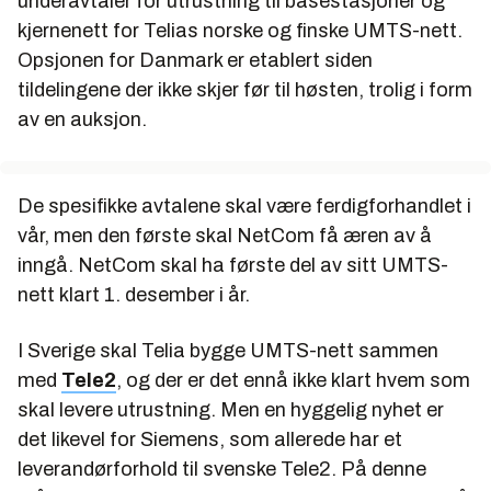
underavtaler for utrustning til basestasjoner og
kjernenett for Telias norske og finske UMTS-nett.
Opsjonen for Danmark er etablert siden
tildelingene der ikke skjer før til høsten, trolig i form
av en auksjon.
De spesifikke avtalene skal være ferdigforhandlet i
vår, men den første skal NetCom få æren av å
inngå. NetCom skal ha første del av sitt UMTS-
nett klart 1. desember i år.
I Sverige skal Telia bygge UMTS-nett sammen
med
Tele2
, og der er det ennå ikke klart hvem som
skal levere utrustning. Men en hyggelig nyhet er
det likevel for Siemens, som allerede har et
leverandørforhold til svenske Tele2. På denne