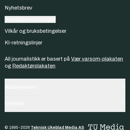
Nyhetsbrev
Samtykkeinnstillinger
Vilkår og bruksbetingelser
KI-retningslinjer
All journalistikk er basert på
Vær varsom-plakaten
og
Redaktørplakaten
Abonnement
Kontakt
© 1995-
2026
Teknisk Ukeblad Media AS