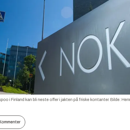
o i Finland kan bli neste offer i jakten på friske kontanter.
Bilde:
Henr
Kommenter