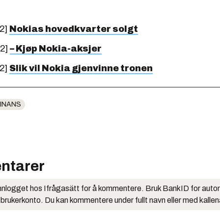
12]
Nokias hovedkvarter solgt
12]
– Kjøp Nokia-aksjer
12]
Slik vil Nokia gjenvinne tronen
INANS
ntarer
nlogget hos Ifrågasätt for å kommentere. Bruk BankID for auto
 brukerkonto. Du kan kommentere under fullt navn eller med kalle