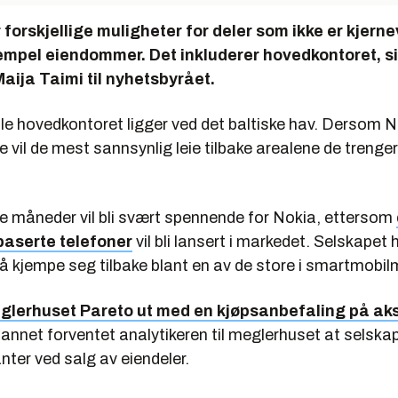
r forskjellige muligheter for deler som ikke er kjern
empel eiendommer. Det inkluderer hovedkontoret, s
aija Taimi til nyhetsbyrået.
le hovedkontoret ligger ved det baltiske hav. Dersom N
il de mest sannsynlig leie tilbake arealene de trenger
re måneder vil bli svært spennende for Nokia, ettersom
aserte telefoner
vil bli lansert i markedet. Selskapet 
 å kjempe seg tilbake blant en av de store i smartmobi
glerhuset Pareto ut med en kjøpsanbefaling på aks
annet forventet analytikeren til meglerhuset at selskape
anter ved salg av eiendeler.