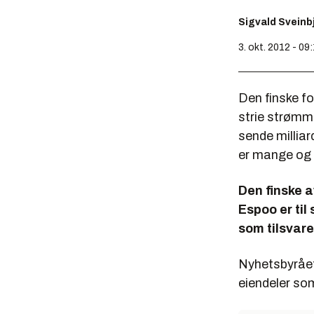
Sigvald Svein
3. okt. 2012 - 09
Den finske f
strie strømm
sende milliar
er mange og d
Den finske 
Espoo er til
som tilsvare
Nyhetsbyråe
eiendeler som