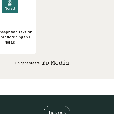
nssjef ved seksjon
arantiordningen i
Norad
En tjeneste fra
Tips oss