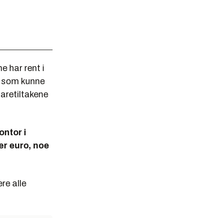
 har rent i
n som kunne
paretiltakene
ntor i
er euro, noe
re alle