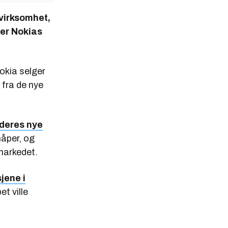
evirksomhet,
ier Nokias
okia selger
 fra de nye
deres nye
håper, og
lmarkedet.
jene i
t ville