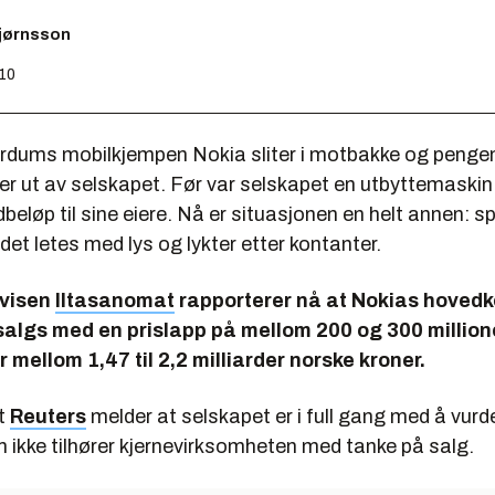
bjørnsson
:10
ordums mobilkjempen Nokia sliter i motbakke og pengene
er ut av selskapet. Før var selskapet en utbyttemaski
dbeløp til sine eiere. Nå er situasjonen en helt annen: s
et letes med lys og lykter etter kontanter.
avisen
Iltasanomat
rapporterer nå at Nokias hovedko
 salgs med en prislapp på mellom 200 og 300 million
r mellom 1,47 til 2,2 milliarder norske kroner.
t
Reuters
melder at selskapet er i full gang med å vurde
 ikke tilhører kjernevirksomheten med tanke på salg.