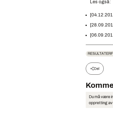
Les også:
[04.12.20
[28.09.20
[06.09.20
RESULTATERF
Del
Komme
Du må være in
oppretting av