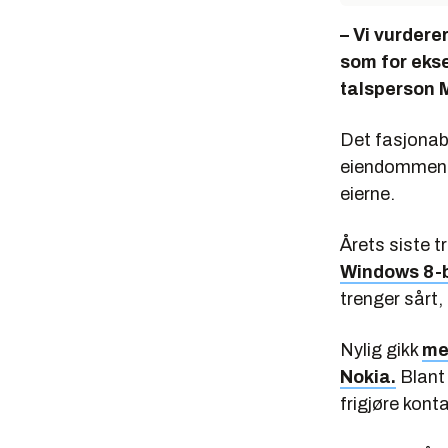
– Vi vurdere
som for eks
talsperson M
Det fasjonab
eiendommene v
eierne.
Årets siste t
Windows 8-b
trenger sårt,
Nylig gikk
me
Nokia.
Blant 
frigjøre kont