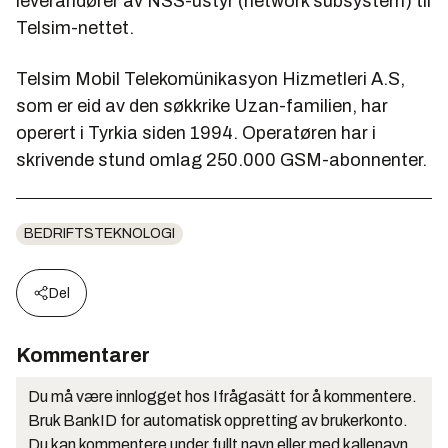
leverandører av NSS-ustyr (network subsystem) til
Telsim-nettet.
Telsim Mobil Telekomünikasyon Hizmetleri A.S,
som er eid av den søkkrike Uzan-familien, har
operert i Tyrkia siden 1994. Operatøren har i
skrivende stund omlag 250.000 GSM-abonnenter.
BEDRIFTSTEKNOLOGI
Del
Kommentarer
Du må være innlogget hos Ifrågasätt for å kommentere.
Bruk BankID for automatisk oppretting av brukerkonto.
Du kan kommentere under fullt navn eller med kallenavn.