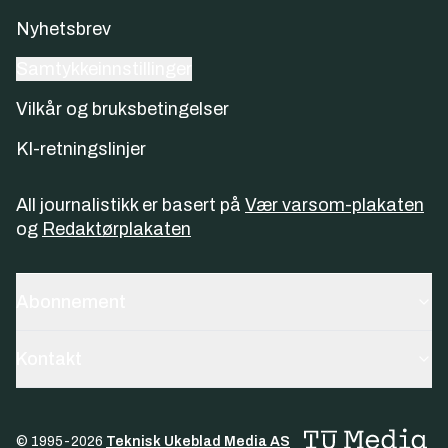
Nyhetsbrev
Samtykkeinnstillinger
Vilkår og bruksbetingelser
KI-retningslinjer
All journalistikk er basert på
Vær varsom-plakaten
og
Redaktørplakaten
Abonnement
Kontakt
© 1995-
2026
Teknisk Ukeblad Media AS