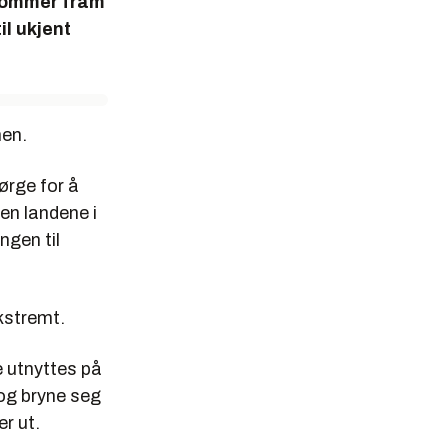
s kommer fram
il ukjent
men.
ørge for å
sen landene i
ngen til
kstremt.
de utnyttes på
 og bryne seg
r ut.