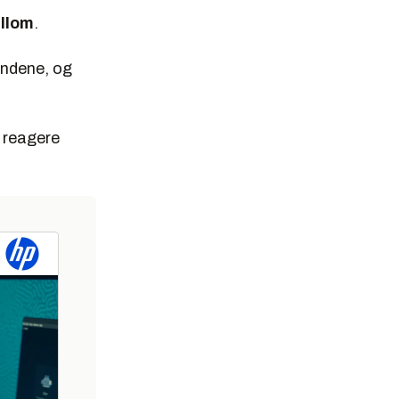
ellom
.
andene, og
p reagere