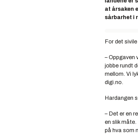
landene er s
at årsaken e
sårbarhet i
For det sivil
– Oppgaven v
jobbe rundt d
mellom. Vi ly
digi.no.
Hardangen sie
– Det er en r
en slik måte.
på hva som m