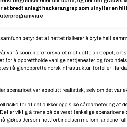
terkt begrenset eller blir borte, og der det gradvi
r et bredt anlagt hackerangrep som utnytter en hitt
 ruterprogramvare
.
e samfunn betyr det at nettet risikerer å bryte helt sam
år var å koordinere forsvaret mot dette angrepet, og s
et for å opprettholde vanlige nettjenester og forbindel
ktes i å gjenopprette norsk infrastruktur, forteller Harda
r scenarioet var absolutt realistisk, selv om det var e
eell risiko for at det dukker opp slike sårbarheter og at 
 Det er viktig å trene på de verst tenkelige scenarioene
å gjøres dersom nettforbindelsen mellom landene falle