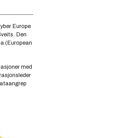
 Cyber Europe
veits. Den
isa (European
isasjoner med
rasjonsleder
 dataangrep