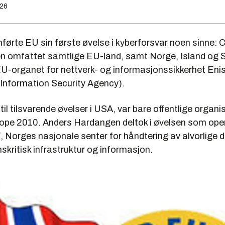
:26
førte EU sin første øvelse i kyberforsvar noen sinne:
n omfattet samtlige EU-land, samt Norge, Island og S
 EU-organet for nettverk- og informasjonssikkerhet En
Information Security Agency).
til tilsvarende øvelser i USA, var bare offentlige organ
ope 2010. Anders Hardangen deltok i øvelsen som ope
 Norges nasjonale senter for håndtering av alvorlige
kritisk infrastruktur og informasjon.