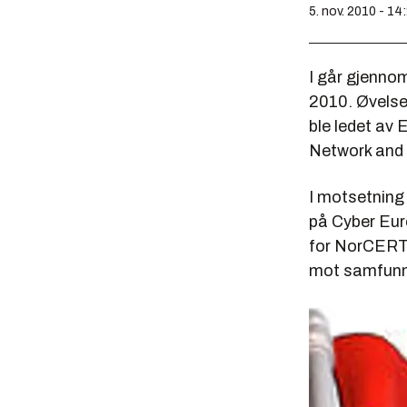
5. nov. 2010 - 14
I går gjennom
2010. Øvelse
ble ledet av
Network and 
I motsetning 
på Cyber Eur
for NorCERT,
mot samfunns