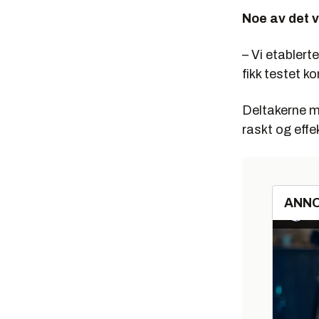
Noe av det v
– Vi etablert
fikk testet 
Deltakerne må
raskt og effek
ANN