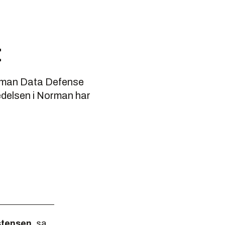
t
Norman Data Defense
ledelsen i Norman har
stensen
, sa