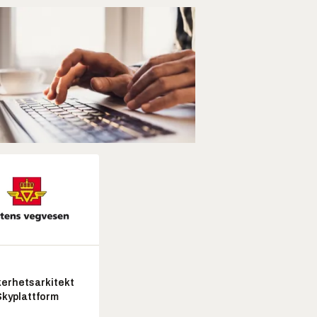
kerhetsarkitekt
Skyplattform