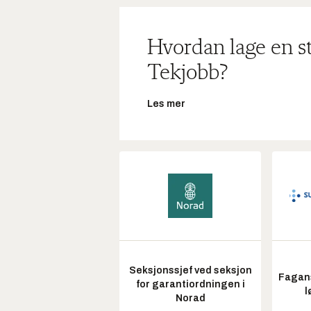
Hvordan lage en s
Tekjobb?
Les mer
Seksjonssjef ved seksjon
Fagans
for garantiordningen i
l
Norad