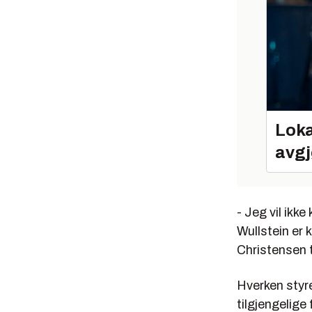
Loka
avgj
- Jeg vil ik
Wullstein er
Christensen t
Hverken sty
tilgjengelig