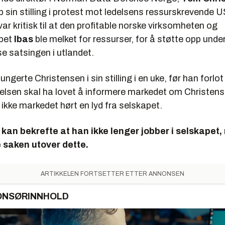
pp sin stilling i protest mot ledelsens ressurskrevende 
ar kritisk til at den profitable norske virksomheten og
apet
Ibas
ble melket for ressurser, for å støtte opp unde
e satsingen i utlandet.
ungerte Christensen i sin stilling i en uke, før han forlo
delsen skal ha lovet å informere markedet om Christen
r ikke markedet hørt en lyd fra selskapet.
kan bekrefte at han ikke lenger jobber i selskapet, 
saken utover dette.
ARTIKKELEN FORTSETTER ETTER ANNONSEN
ONSØRINNHOLD