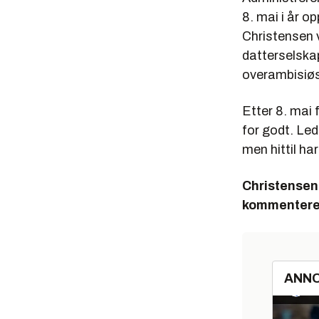
8. mai i år o
Christensen v
datterselsk
overambisiøs
Etter 8. mai f
for godt. Le
men hittil ha
Christensen 
kommentere 
ANN