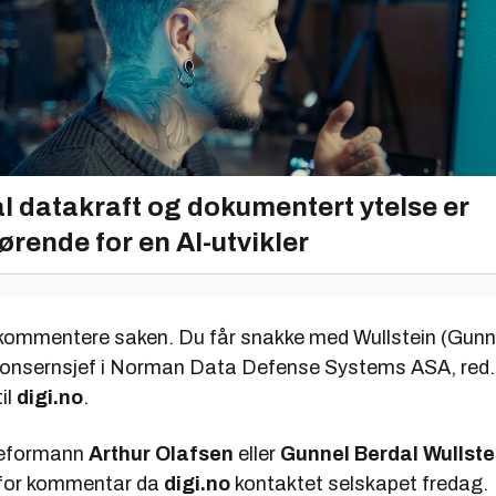
l datakraft og dokumentert ytelse er
ørende for en AI-utvikler
ke kommentere saken. Du får snakke med Wullstein (Gunn
 konsernsjef i Norman Data Defense Systems ASA, red. 
il
digi.no
.
reformann
Arthur Olafsen
eller
Gunnel Berdal Wullste
e for kommentar da
digi.no
kontaktet selskapet fredag.