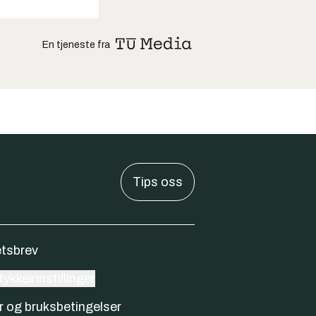
En tjeneste fra
Tips oss
tsbrev
ykkeinnstillinger
r og bruksbetingelser