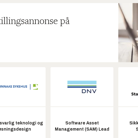
tillingsannonse på
varlig teknologi og
Software Asset
Sik
øsningsdesign
Management (SAM) Lead