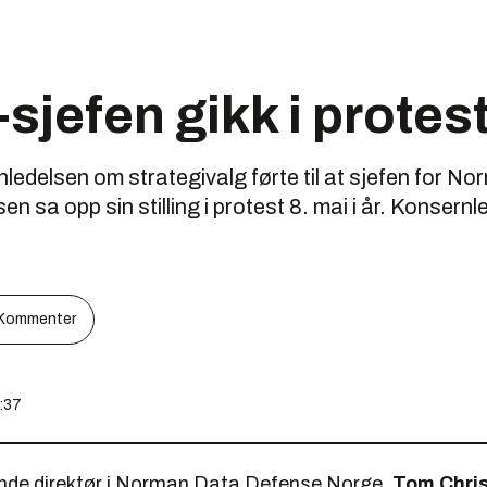
jefen gikk i protes
ledelsen om strategivalg førte til at sjefen for 
 sa opp sin stilling i protest 8. mai i år. Konsern
Kommenter
5:37
nde direktør i Norman Data Defense Norge,
Tom Chri