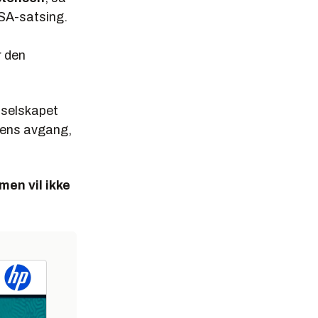
USA-satsing.
r den
t selskapet
sens avgang,
men vil ikke