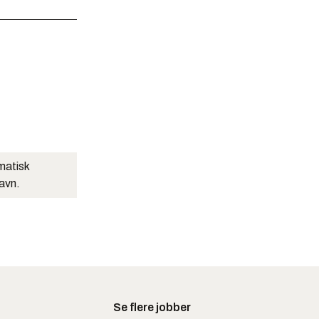
matisk
navn.
Se flere jobber