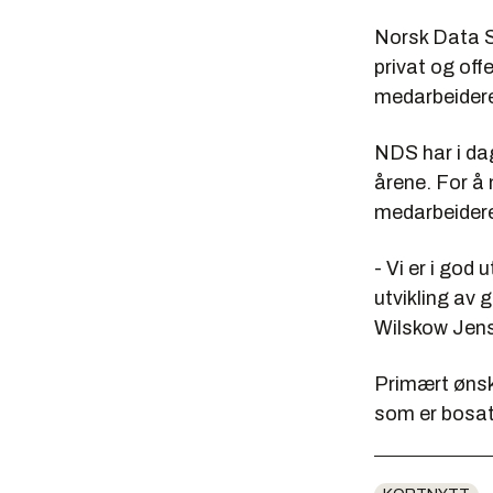
Norsk Data S
privat og off
medarbeidere
NDS har i dag
årene. For å
medarbeidere
- Vi er i god
utvikling av 
Wilskow Jen
Primært ønsk
som er bosatt 