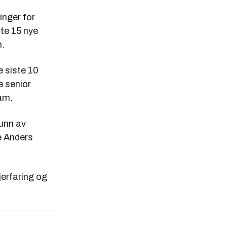
inger for
tte 15 nye
m.
e siste 10
e senior
am.
runn av
e Anders
erfaring og