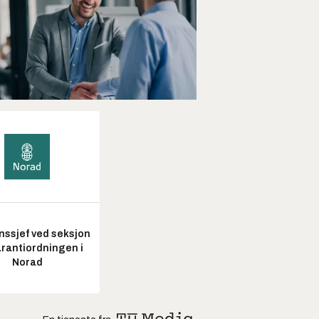
nssjef ved seksjon
arantiordningen i
Norad