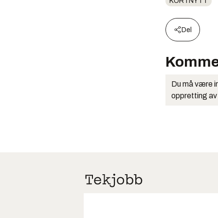
KORTNYTT
Del
Komme
Du må være in
oppretting av