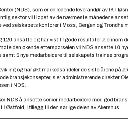
enter (NDS), som er en ledende leverandør av IKT løsn
entlig sektor vil i løpet av de nærmeste månedene anse
 ved selskapets kontorer i Moss, Bergen og Trondhei
 120 ansatte og har vist til gode resultater gjennom d
 møte den økende etterspørselen vil NDS ansette 10 ny
 samt 5 nye medarbeidere til selskapets trainee progr
 utvikling og har økt markedsandeler de siste årene på g
gode bransjekonsepter, sier administrerende direktør Ol
ssen i NDS.
er NDS å ansette senior medarbeidere med god bransj
i Østfold, i tillegg til den sørlige delen av Akershus.