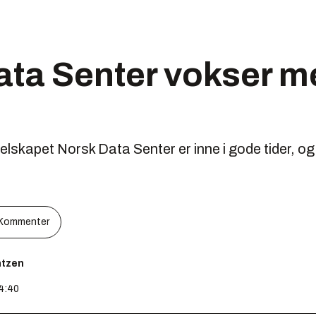
ata Senter vokser m
skapet Norsk Data Senter er inne i gode tider, og
Kommenter
ntzen
14:40