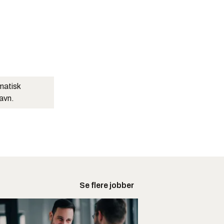
matisk
navn.
Se flere jobber