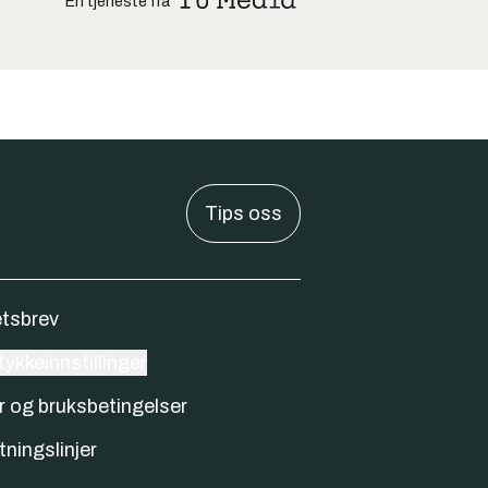
En tjeneste fra
Tips oss
tsbrev
ykkeinnstillinger
r og bruksbetingelser
tningslinjer