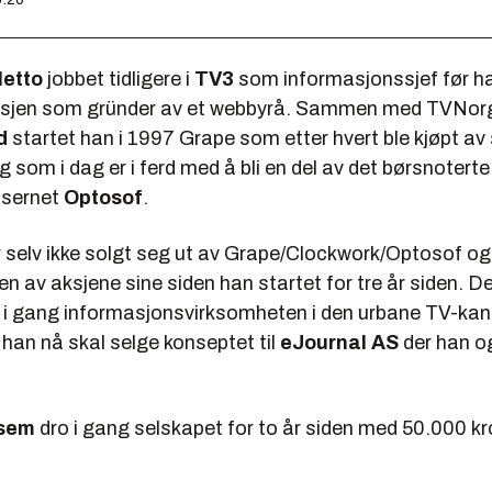
letto
jobbet tidligere i
TV3
som informasjonssjef før ha
ansjen som gründer av et webbyrå. Sammen med TVNor
d
startet han i 1997 Grape som etter hvert ble kjøpt av
 som i dag er i ferd med å bli en del av det børsnoterte
nsernet
Optosof
.
 selv ikke solgt seg ut av Grape/Clockwork/Optosof og 
ien av aksjene sine siden han startet for tre år siden. D
t i gang informasjonsvirksomheten i den urbane TV-kan
 han nå skal selge konseptet til
eJournal AS
der han o
rsem
dro i gang selskapet for to år siden med 50.000 kr