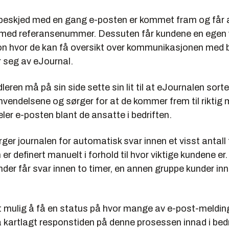
beskjed med en gang e-posten er kommet fram og får
g med referansenummer. Dessuten får kundene en egen w
jon hvor de kan få oversikt over kommunikasjonen med 
 seg av eJournal.
ren må på sin side sette sin lit til at eJournalen sorte
vendelsene og sørger for at de kommer frem til riktig 
deler e-posten blant de ansatte i bedriften.
er journalen for automatisk svar innen et visst antall 
r definert manuelt i forhold til hvor viktige kundene er. 
der får svar innen to timer, en annen gruppe kunder inne
det mulig å få en status på hvor mange av e-post-melding
 kartlagt responstiden på denne prosessen innad i bedr