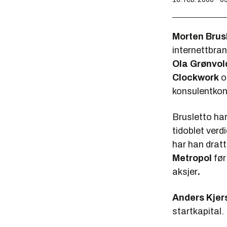
Morten Brus
internettbr
Ola Grønvol
Clockwork
og
konsulentko
Brusletto har
tidoblet verd
har han drat
Metropol
før
aksjer
.
Anders Kje
startkapital.