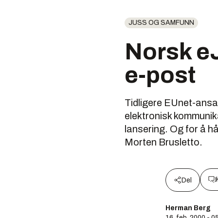
JUSS OG SAMFUNN
Norsk eJ
e-post
Tidligere EUnet-ansat
elektronisk kommunikas
lansering. Og for å h
Morten Brusletto.
Del
Herman Berg
16. feb. 2000 - 0