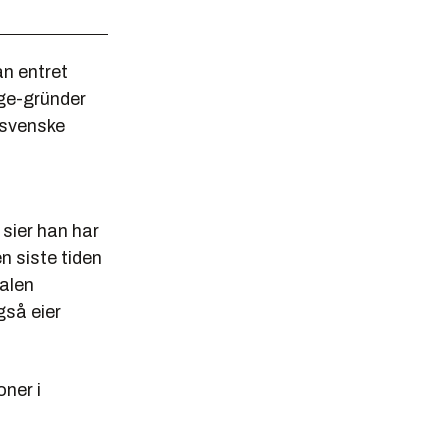
n entret
ge-gründer
 svenske
sier han har
en siste tiden
alen
gså eier
oner i