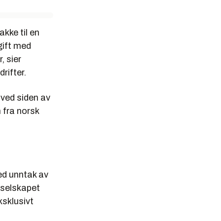
akke til en
vgift med
, sier
rifter.
n ved siden av
fra norsk
ed unntak av
 selskapet
ksklusivt