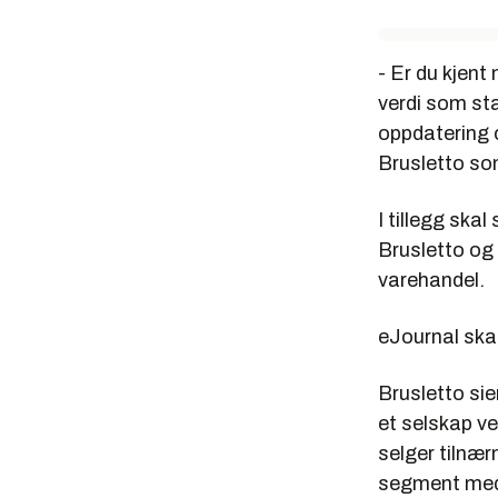
- Er du kjent
verdi som sta
oppdatering 
Brusletto so
I tillegg ska
Brusletto o
varehandel.
eJournal skal
Brusletto sie
et selskap v
selger tilnæ
segment med 