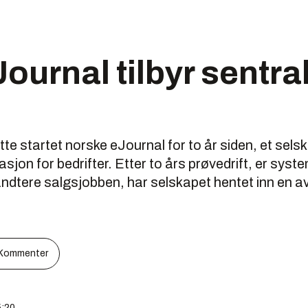
ournal tilbyr sentra
te startet norske eJournal for to år siden, et sels
jon for bedrifter. Etter to års prøvedrift, er syste
åndtere salgsjobben, har selskapet hentet inn en a
Kommenter
5:20