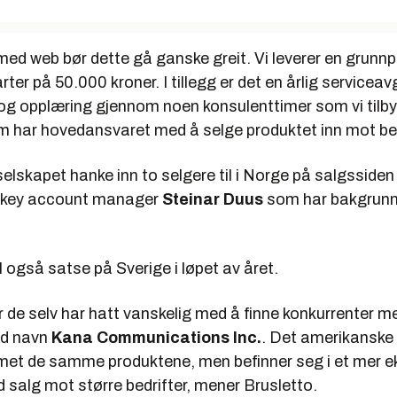
 med web bør dette gå ganske greit. Vi leverer en grunnp
rter på 50.000 kroner. I tillegg er det en årlig servicea
og opplæring gjennom noen konsulenttimer som vi tilbyr
m har hovedansvaret med å selge produktet inn mot bed
l selskapet hanke inn to selgere til i Norge på salgsside
g key account manager
Steinar Duus
som har bakgrunn 
 også satse på Sverige i løpet av året.
r de selv har hatt vanskelig med å finne konkurrenter m
ed navn
Kana Communications Inc.
. Det amerikanske
rmet de samme produktene, men befinner seg i et mer e
salg mot større bedrifter, mener Brusletto.