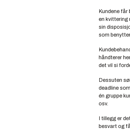
Kundene får 
en kvitterin
sin disposis
som benytter
Kundebehandle
håndterer hen
det vil si for
Dessuten sørg
deadline som e
én gruppe kun
osv.
I tillegg er 
besvart og få