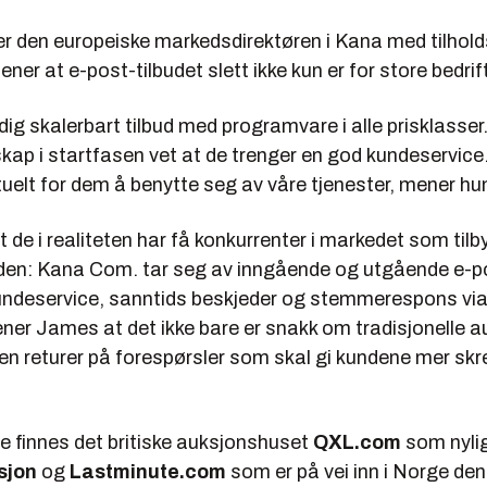
r den europeiske markedsdirektøren i Kana med tilhold
er at e-post-tilbudet slett ikke kun er for store bedrif
eldig skalerbart tilbud med programvare i alle prisklass
ap i startfasen vet at de trenger en god kundeservice.
uelt for dem å benytte seg av våre tjenester, mener hu
 de i realiteten har få konkurrenter i markedet som tilb
n: Kana Com. tar seg av inngående og utgående e-p
ndeservice, sanntids beskjeder og stemmerespons via
er James at det ikke bare er snakk om tradisjonelle 
en returer på forespørsler som skal gi kundene mer sk
e finnes det britiske auksjonshuset
QXL.com
som nylig
sjon
og
Lastminute.com
som er på vei inn i Norge den