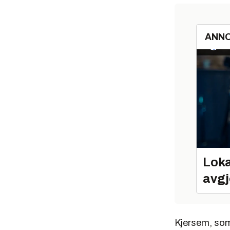
ANN
Loka
avgj
Kjersem, som 