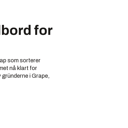
lbord for
kap som sorterer
met nå klart for
v gründerne i Grape,