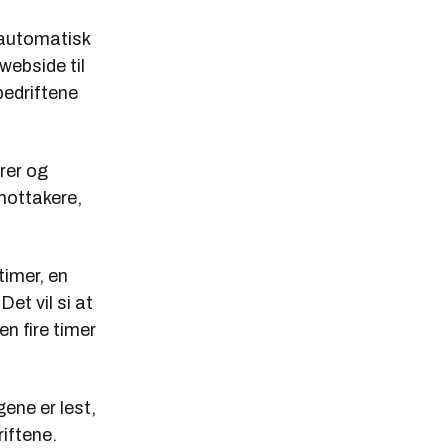
 automatisk
ebside til
bedriftene
rer og
mottakere,
timer, en
Det vil si at
n fire timer
ene er lest,
iftene.