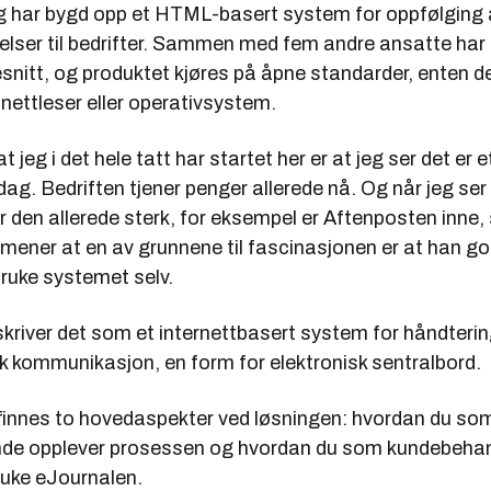
g har bygd opp et HTML-basert system for oppfølging 
lser til bedrifter. Sammen med fem andre ansatte har 
snitt, og produktet kjøres på åpne standarder, enten de
nettleser eller operativsystem.
at jeg i det hele tatt har startet her er at jeg ser det er 
dag. Bedriften tjener penger allerede nå. Og når jeg ser
r den allerede sterk, for eksempel er Aftenposten inne,
 mener at en av grunnene til fascinasjonen er at han g
bruke systemet selv.
kriver det som et internettbasert system for håndteri
k kommunikasjon, en form for elektronisk sentralbord.
 finnes to hovedaspekter ved løsningen: hvordan du so
de opplever prosessen og hvordan du som kundebehand
ruke eJournalen.