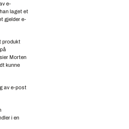
av e-
han laget et
t gjelder e-
et produkt
 på
 sier Morten
odt kunne
ng av e-post
m
ler i en