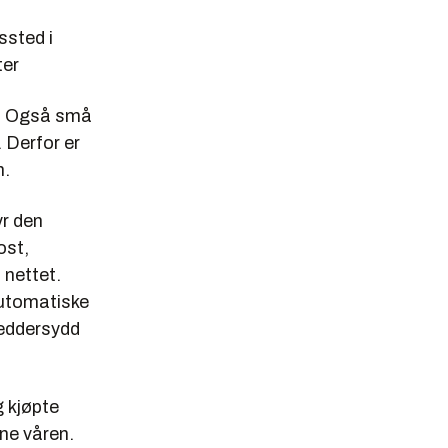
ssted i
ter
er. Også små
 Derfor er
n.
yr den
ost,
 nettet.
automatiske
reddersydd
 kjøpte
ne våren.