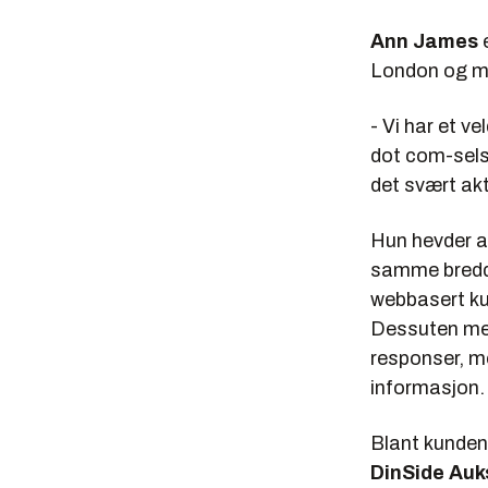
Ann James
e
London og men
- Vi har et v
dot com-selsk
det svært akt
Hun hevder at
samme bredde
webbasert ku
Dessuten men
responser, m
informasjon.
Blant kunden
DinSide Auk