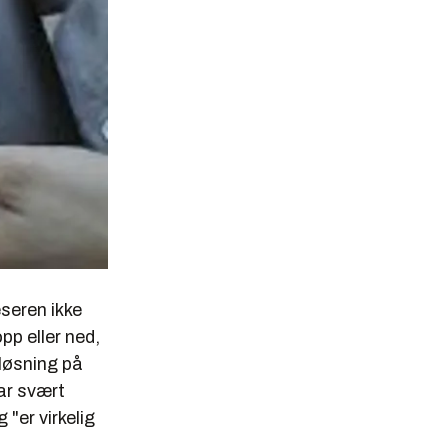
seren ikke
pp eller ned,
pløsning på
ar svært
 "er virkelig