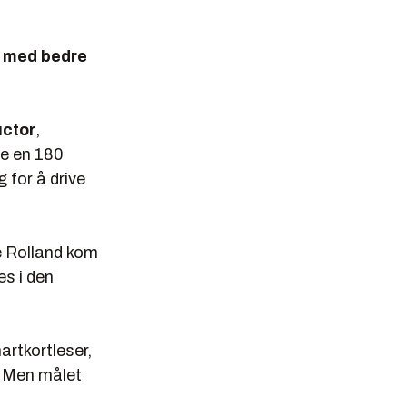
en med bedre
ctor
,
are en 180
 for å drive
e Rolland kom
es i den
artkortleser,
e. Men målet