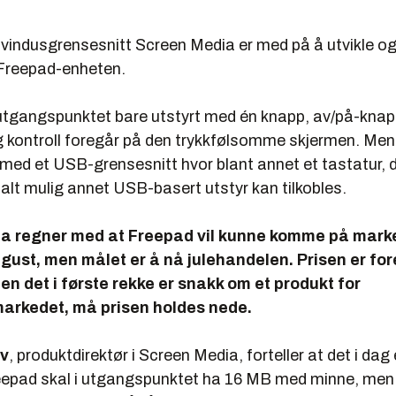
 vindusgrensesnitt Screen Media er med på å utvikle o
Freepad-enheten.
 utgangspunktet bare utstyrt med én knapp, av/på-knapp
g kontroll foregår på den trykkfølsomme skjermen. Men
med et USB-grensesnitt hvor blant annet et tastatur, d
alt mulig annet USB-basert utstyr kan tilkobles.
a regner med at Freepad vil kunne komme på mark
ugust, men målet er å nå julehandelen. Prisen er for
den det i første rekke er snakk om et produkt for
rkedet, må prisen holdes nede.
Uv
, produktdirektør i Screen Media, forteller at det i dag 
Freepad skal i utgangspunktet ha 16 MB med minne, me