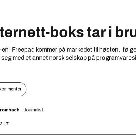
ternett-boks tar i b
en" Freepad kommer på markedet til høsten, ifølg
rt seg med et annet norsk selskap på programvares
Kommenter
Brombach
– Journalist
13:17