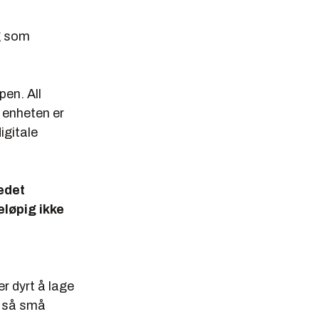
g som
en. All
 enheten er
igitale
edet
eløpig ikke
er dyrt å lage
n så små