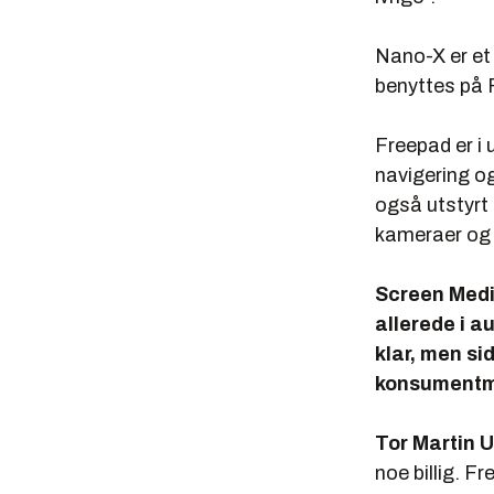
Nano-X er et
benyttes på 
Freepad er i
navigering o
også utstyrt 
kameraer og 
Screen Medi
allerede i a
klar, men si
konsumentma
Tor Martin 
noe billig. 