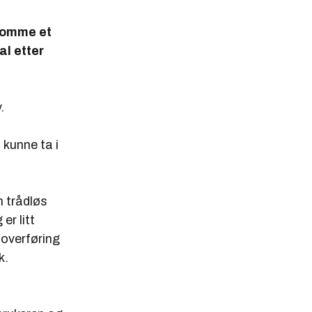
 komme et
al etter
.
kunne ta i
n trådløs
er litt
 overføring
k.
d