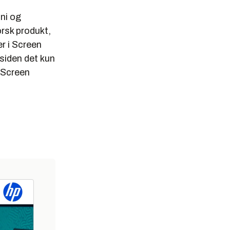
oni og
orsk produkt,
ler i Screen
 siden det kun
 Screen