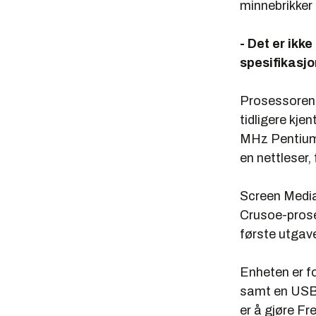
minnebrikker e
- Det er ikk
spesifikasjo
Prosessoren 
tidligere kje
MHz Pentium-p
en nettleser,
Screen Media
Crusoe-proses
første utgav
Enheten er fo
samt en USB-p
er å gjøre F