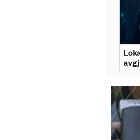
Loka
avgj