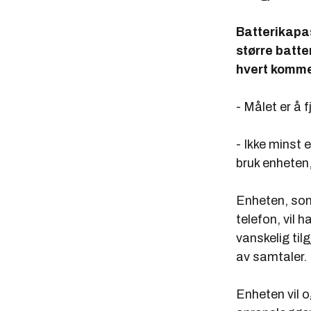
Batterikapas
større batte
hvert komme
- Målet er å 
- Ikke minst
bruk enheten,
Enheten, som 
telefon, vil 
vanskelig til
av samtaler. 
Enheten vil 