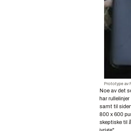
Prototype av 
Noe av det s
har rullelinj
samt til side
800 x 600 pun
skeptiske til 
ivrige".