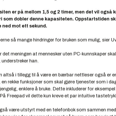
iten er på mellom 1,5 og 2 timer, men det vil også
ri som dobler denne kapasiteten. Oppstartstiden sk
 ned mot ett sekund.
fjerne så mange hindringer for bruken som mulig, sier Uv
 er det meningen at mennesker uten PC-kunnskaper skal 
 understreker han.
altså i tillegg til å være en bærbar nettleser også er e
ha en rekke funksjoner som skal gjøre tjenester som i dag 
gjengelig, enklere å bruke. Dette inkluderer for eksempel
På Freepad vil dette kun kreve et par intuitive tastetryk
også være utstyrt med en telefonbok som sammen me