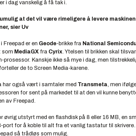
r i dag vanskelig å få tak i.
e umulig at det vil være rimeligere å levere maskin
ner, sier Uv
i Freepad er en
Geode
-brikke fra
National Semicondu
nt som
MediaGX
fra
Cyrix
. Ytelsen til brikken skal tilsv
rosessor. Kanskje ikke så mye i dag, men tilstrekkelig
 forteller de to Screen Media-karene.
 har også vært i samtaler med
Transmeta
, men ifølg
soren for sent på markedet til at den vil kunne benytt
en av Freepad.
r øvrig utstyrt med en flashdisk på 8 eller 16 MB, en sm
ort for å koble til alt fra et vanlig tastatur til skriver
reepad så trådløs som mulig.