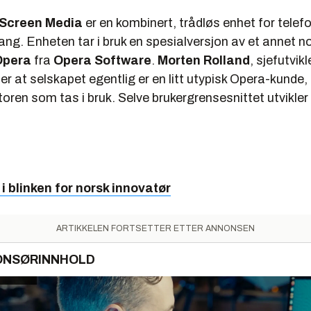
Screen Media
er en kombinert, trådløs enhet for telef
gang. Enheten tar i bruk en spesialversjon av et annet n
Opera
fra
Opera Software
.
Morten Rolland
, sjefutvik
ler at selskapet egentlig er en litt utypisk Opera-kunde,
ren som tas i bruk. Selve brukergrensesnittet utvikler
 i blinken for norsk innovatør
ARTIKKELEN FORTSETTER ETTER ANNONSEN
ONSØRINNHOLD