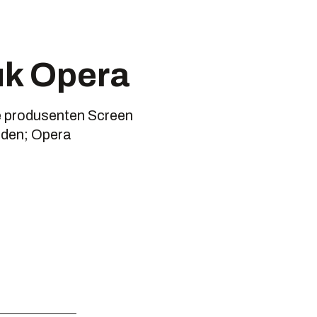
ruk Opera
e produsenten Screen
iden; Opera