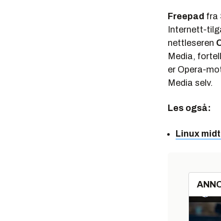
Freepad
fra
Internett-til
nettleseren
Media, fortel
er Opera-moto
Media selv.
Les også:
Linux midt
ANN