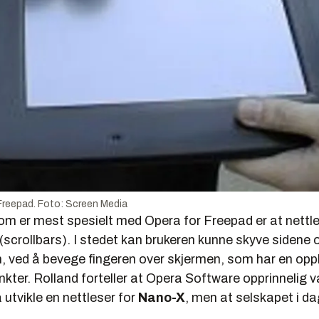
Freepad. Foto: Screen Media
om er mest spesielt med Opera for Freepad er at nettle
er (scrollbars). I stedet kan brukeren kunne skyve sidene o
n, ved å bevege fingeren over skjermen, som har en op
kter. Rolland forteller at Opera Software opprinnelig v
å utvikle en nettleser for
Nano-X
, men at selskapet i dag