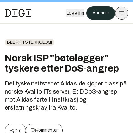
Logg inn
Abonner
BEDRIFTSTEKNOLOGI
Norsk ISP "bøtelegger"
tyskere etter DoS-angrep
Det tyske nettstedet Alldas.de kjøper plass på
norske Kvalito ITs server. Et DDoS-angrep
mot Alldas førte til nettkrasj og
erstatningskrav fra Kvalito.
Kommenter
Del