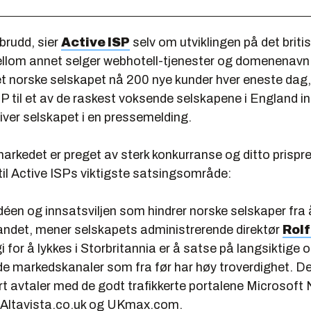
brudd, sier
Active ISP
selv om utviklingen på det britis
llom annet selger webhotell-tjenester og domenenavn. 
det norske selskapet nå 200 nye kunder hver eneste da
SP til et av de raskest voksende selskapene i England in
iver selskapet i en pressemelding.
markedet er preget av sterk konkurranse og ditto prispres
til Active ISPs viktigste satsingsområde:
idéen og innsatsviljen som hindrer norske selskaper fra 
landet, mener selskapets administrerende direktør
Rol
 for å lykkes i Storbritannia er å satse på langsiktige 
de markedskanaler som fra før har høy troverdighet. D
t avtaler med de godt trafikkerte portalene Microsoft
 Altavista.co.uk og UKmax.com.