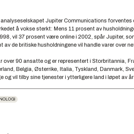
fra analyseselskapet Jupiter Communications forventes 
rkedet å vokse sterkt: Mens 11 prosent av husholdnin
1998, vil 37 prosent være online i 2002, spår Jupiter, so
nt av de britiske husholdningene vil handle varer over ne
r over 90 ansatte og er representert i Storbritannia, Fr
land, Belgia, Østerrike, Italia, Tyskland, Danmark, Sve
g vil tilby sine tjenester i ytterligere land i løpet av å
NOLOGI