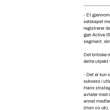
- Et gjennom
selskapet me
registrerer 
gjør Active I
segment, skr
Det britiske 
dette utpekt 
- Det er kun 
suksess i ut
Hans strategi
avtaler med 
annet medfør
(msn.co.uk),