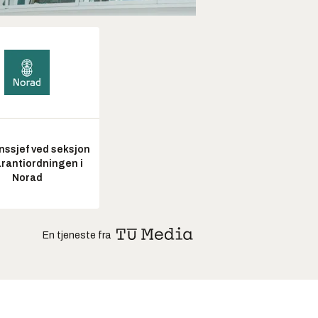
nssjef ved seksjon
arantiordningen i
Norad
En tjeneste fra