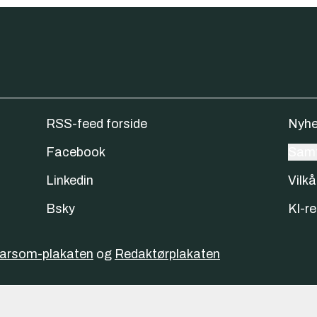
RSS-feed forside
Nyhe
Facebook
Samt
Linkedin
Vilkå
Bsky
KI-re
varsom-plakaten
og
Redaktørplakaten