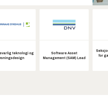
Seksjo
varlig teknologi og
Software Asset
for g
øsningsdesign
Management (SAM) Lead