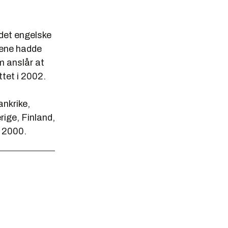
det engelske
gene hadde
m anslår at
ttet i 2002.
ankrike,
rige, Finland,
r 2000.