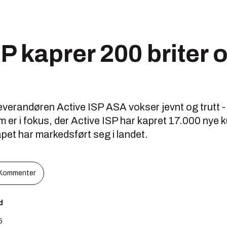
P kaprer 200 briter 
everandøren Active ISP ASA vokser jevnt og trutt -
 er i fokus, der Active ISP har kapret 17.000 nye k
et har markedsført seg i landet.
Kommenter
d
5