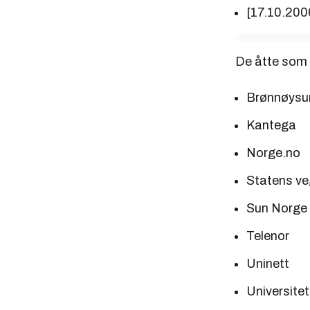
[17.10.200
De åtte som 
Brønnøysu
Kantega
Norge.no
Statens v
Sun Norge
Telenor
Uninett
Universitet