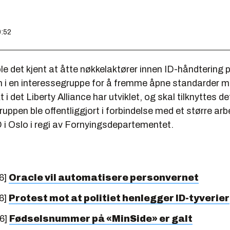
0:52
e det kjent at åtte nøkkelaktører innen ID-håndtering p
i en interessegruppe for å fremme åpne standarder 
i det Liberty Alliance har utviklet, og skal tilknyttes de
ruppen ble offentliggjort i forbindelse med et større a
D i Oslo i regi av Fornyingsdepartementet.
6]
Oracle vil automatisere personvernet
6]
Protest mot at politiet henlegger ID-tyverier
6]
Fødselsnummer på «MinSide» er galt