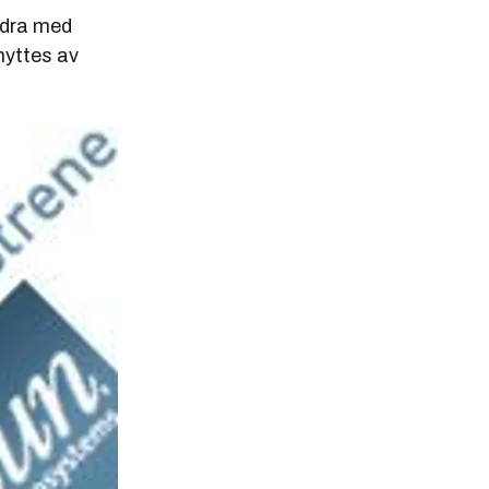
idra med
enyttes av