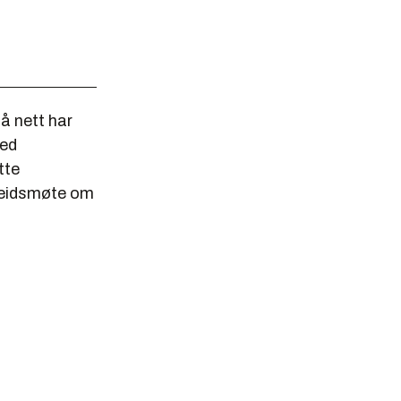
å nett har
med
tte
rbeidsmøte om