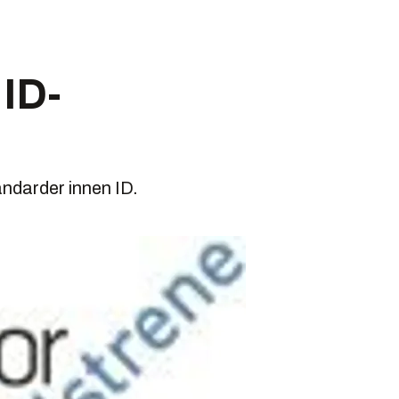
ID-
andarder innen ID.