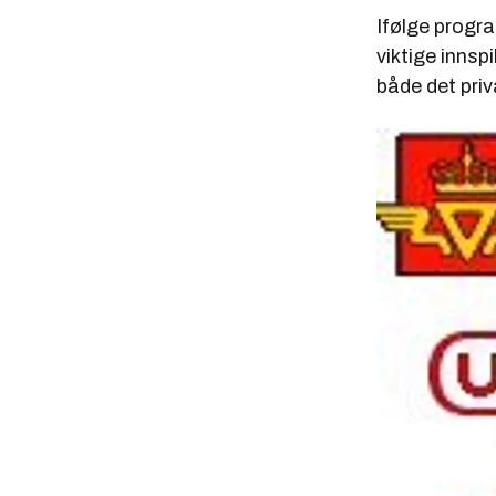
Ifølge progr
viktige innsp
både det priv