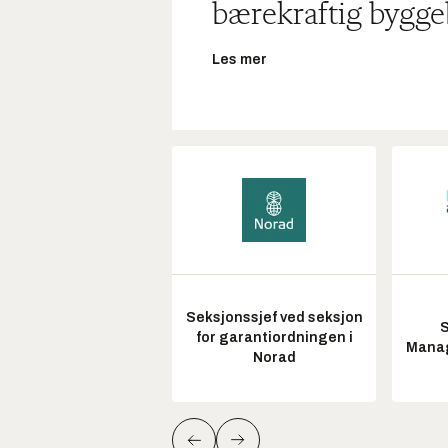
bærekraftig bygge
Les mer
Seksjonssjef ved seksjon
S
for garantiordningen i
Manag
Norad