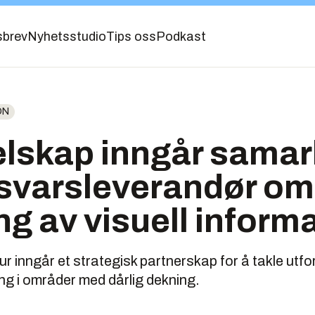
sbrev
Nyhetsstudio
Tips oss
Podkast
ON
elskap inngår samar
svarsleverandør om
ng av visuell inform
r inngår et strategisk partnerskap for å takle utfo
ng i områder med dårlig dekning.