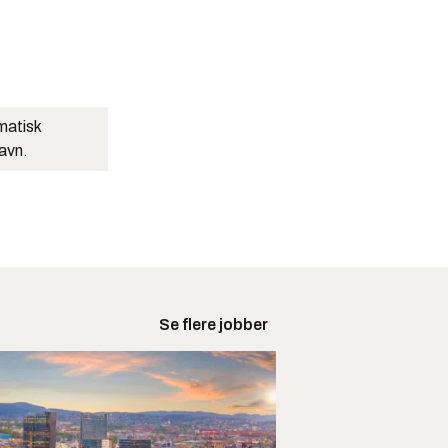
matisk
navn.
Se flere jobber