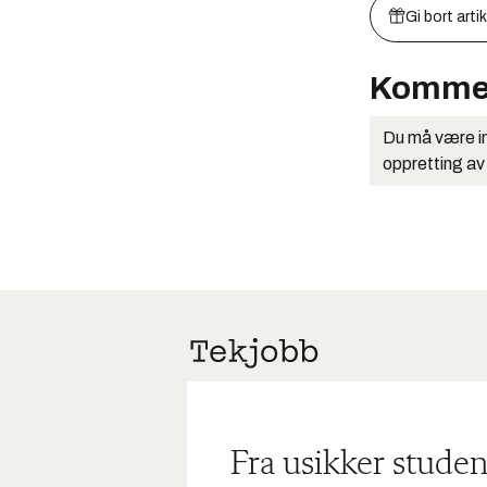
Gi bort arti
Komme
Du må være in
oppretting av
Fra usikker studen