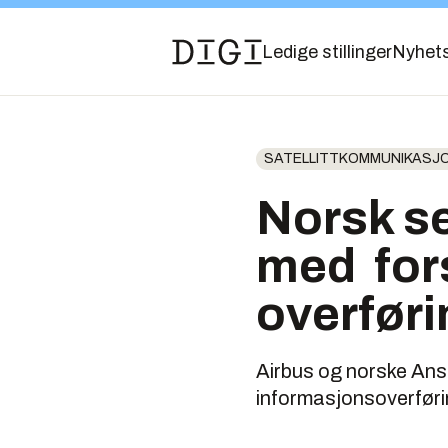
Ledige stillinger
Nyhet
SATELLITTKOMMUNIKASJ
Norsk s
med for
overføri
Airbus og norske Ansu
informasjonsoverføri