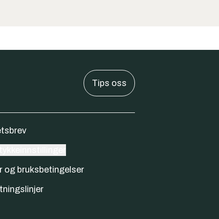
Tips oss
tsbrev
ykkeinnstillinger
r og bruksbetingelser
tningslinjer