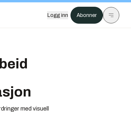
Logg inn
Abonner
beid
asjon
rdringer med visuell