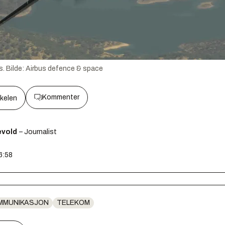
s.
Bilde:
Airbus defence & space
Kommenter
kkelen
ævold
– Journalist
6:58
MMUNIKASJON
TELEKOM