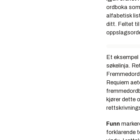
ordboka som 
alfabetisk li
ditt. Feltet t
oppslagsordet
Et eksempel k
søkelinja. R
Fremmedordbo
Requiem aet
fremmedordbo
kjører dette 
rettskrivnin
Funn
markere
forklarende t