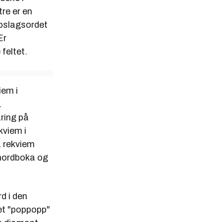
re er en
ppslagsordet
Er
 feltet.
iem
i
.
ring på
ekviem
i
å rekviem
nymordboka og
d i den
eget "poppopp"