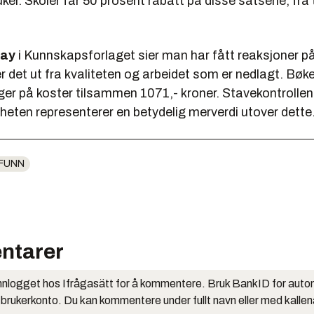
uker. Skoler får 50 prosent rabatt på disse satsene, fra 
ray
i Kunnskapsforlaget sier man har fått reaksjoner på
r det ut fra kvaliteten og arbeidet som er nedlagt. Bø
r på koster tilsammen 1071,- kroner. Stavekontrollen
heten representerer en betydelig merverdi utover dette
FUNN
ntarer
nlogget hos Ifrågasätt for å kommentere. Bruk BankID for auto
 brukerkonto. Du kan kommentere under fullt navn eller med kalle