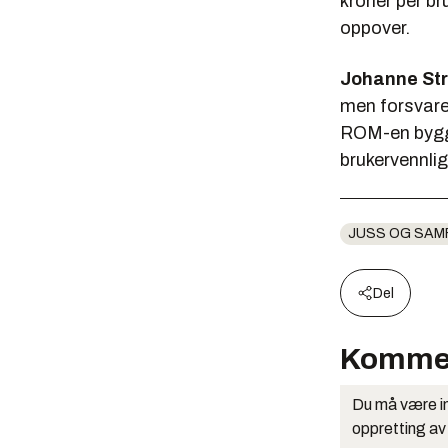
kroner per br
oppover.
Johanne St
men forsvare
ROM-en bygge
brukervennlig
JUSS OG SAM
Del
Komme
Du må være in
oppretting av