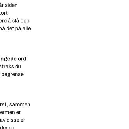
år siden
tort
ere å slå opp
 på det på alle
ingede ord
.
 straks du
ig begrense
erst, sammen
jermen er
 av disse er
rdene i