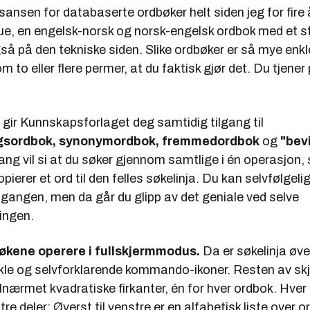
sansen for databaserte ordbøker helt siden jeg for fire 
ue
, en engelsk-norsk og norsk-engelsk ordbok med et s
så på den tekniske siden. Slike ordbøker er så mye enkl
m to eller flere permer, at du faktisk gjør det. Du tjener
gir Kunnskapsforlaget deg samtidig tilgang til
ngsordbok, synonymordbok, fremmedordbok
og
"bev
ang vil si at du søker gjennom samtlige i én operasjon,
kopierer et ord til den felles søkelinja. Du kan selvfølgel
 gangen, men da går du glipp av det geniale ved selve
ngen.
bøkene operere i fullskjermmodus.
Da er søkelinja øv
le og selvforklarende kommando-ikoner. Resten av sk
 tilnærmet kvadratiske firkanter, én for hver ordbok. Hver
 tre deler: Øverst til venstre er en alfabetisk liste over o