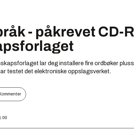
pråk - påkrevet CD-
psforlaget
psforlaget lar deg installere fire ordbøker pluss 
har testet det elektroniske oppslagsverket.
Kommenter
1:00