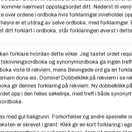
kommer nærmest oppslagsordet ditt. Nederst til venst
ste over ordene i ordboka hvis forklaringer inneholder o
il høyre er et utdrag av selve ordboka, med forklaringer. 
 ditt forklart i ordboka, står forklaringen øverst i dette
an forklare hvordan dette virker. Jeg tastet ordet
requ
ettskrivningsordboka og synonymordboka ga ingen treff
ka viste til
rekviem
, mens Bevingede ord ga en forkla
ernam dona eis, Domine!
Dobbelklikk på
rekviem
i
se r
ka gir dennes forklaring på
rekviem
. Ny dobbelklikk p
ordet opp i den felles søkelinja, med treff i både syno
gsordboka.
s med gul bakgrunn. Forkortelser og andre spesielle or
eksten er skrevet i grønt: Klikk gir en kort forklaring i 