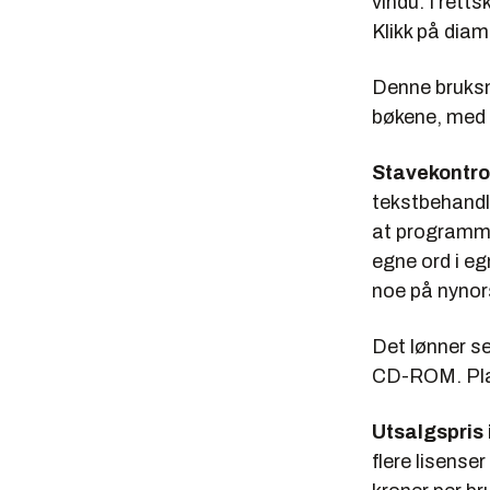
vindu. I rett
Klikk på dia
Denne bruksmå
bøkene, med d
Stavekontro
tekstbehand
at programmet
egne ord i egn
noe på nynors
Det lønner se
CD-ROM. Plas
Utsalgspris
flere lisense