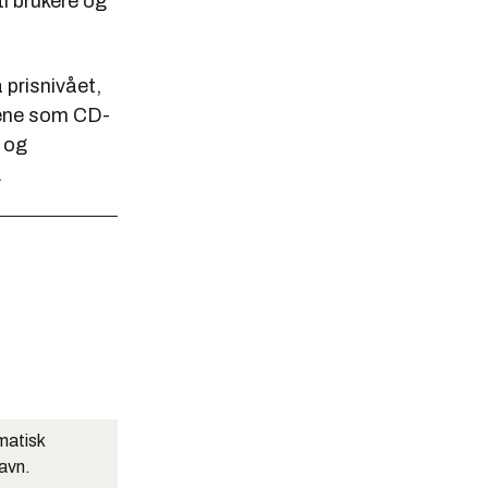
ti brukere og
 prisnivået,
kene som CD-
 og
.
matisk
navn.