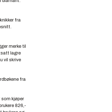
en diamant.
knikker fra
snitt.
gger merke til
tsatt lagre
u vil skrive
ordbøkene fra
r som kjøper
 brukere 826,-