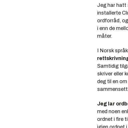
Jeg har hatt 
installerte
Cl
ordforråd, og
i enn de mello
måter.
I
Norsk språk
rettskrivni
Samtidig tilg
skriver eller 
deg til en om
sammensetti
Jeg lar ord
med noen enk
ordnet i fire
igjen ordnet i