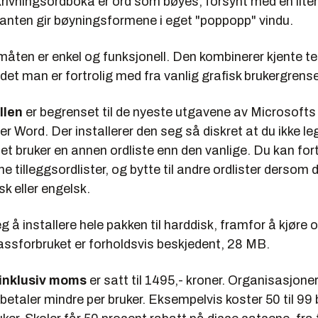
skrivningsordboka er ord som bøyes, forsynt med en lit
manten gir bøyningsformene i eget "poppopp" vindu.
ten er enkel og funksjonell. Den kombinerer kjente te
et man er fortrolig med fra vanlig grafisk brukergrense
llen
er begrenset til de nyeste utgavene av Microsofts
ler
Word
. Der installerer den seg så diskret at du ikke le
 bruker en annen ordliste enn den vanlige. Du kan for
e tilleggsordlister, og bytte til andre ordlister dersom d
k eller engelsk.
g å installere hele pakken til harddisk, framfor å kjøre 
sforbruket er forholdsvis beskjedent, 28 MB.
 inklusiv moms
er satt til 1495,- kroner. Organisasjone
r betaler mindre per bruker. Eksempelvis koster 50 til 99