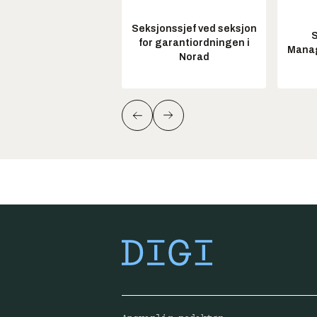
Seksjonssjef ved seksjon
S
for garantiordningen i
Manag
Norad