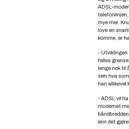
ADSL-modem (
telefonlinjen
mye mer. Knut
love en snarl
komme, er ha
- Utviklingen 
felles grense
lenge nok til
selv hva som 
han allikeve
- ADSL vil ha
modemet meget
båndbredden p
enn det gjø