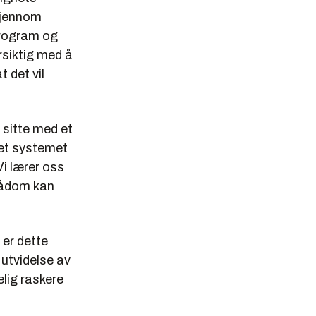
Gjennom
-program og
rsiktig med å
t det vil
e sitte med et
stet systemet
Vi lærer oss
spådom kan
 er dette
 utvidelse av
elig raskere