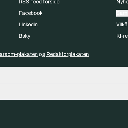
RSS-feed forside
Nyhe
Facebook
Samt
Linkedin
Vilkå
Bsky
KI-re
varsom-plakaten
og
Redaktørplakaten