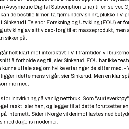
Assymetric Digital Subscription Line) til en server. 
, kan de bestille filmer, ta fjernundervisning, plukke TV
 Sinkerud i Telenor Forskning og Utvikling (FOU) er fo
ig utvikling av sitt video-torg til et masseprodukt, men a
n sikker på.
går helt klart mot interaktivt TV. I framtiden vil brukern
snitt å forholde seg til, sier Sinkerud. FOU har ikke te
 å kunne uttale seg om hvilke erfaringer de sitter med. - 
ligger i dette mens vi går, sier Sinkerud. Men en klar 
l komme med.
 stor innvirkning på vanlig nettbruk. Som "surfeverktøy"
 raskt, sier han, og legger til at dette forutsetter en
å Internett. Sider i Norge vil derimot lastes ned betyd
res med dagens modemer.