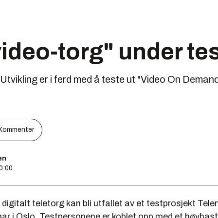
ideo-torg" under te
Utvikling er i ferd med å teste ut "Video On Demand
Kommenter
en
00:00
 digitalt teletorg kan bli utfallet av et testprosjekt Tel
 har i Oslo. Testpersonene er koblet opp med et høyhas