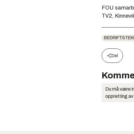
FOU samarbei
TV2, Kinnevi
BEDRIFTSTEK
Del
Komme
Du må være in
oppretting av