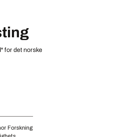
sting
" for det norske
enor Forskning
tighets