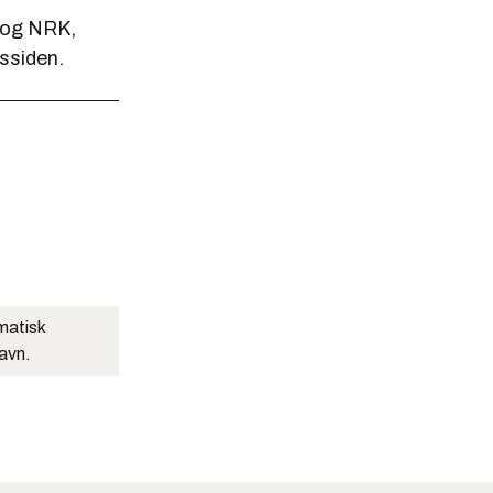
 og NRK,
ssiden.
matisk
navn.