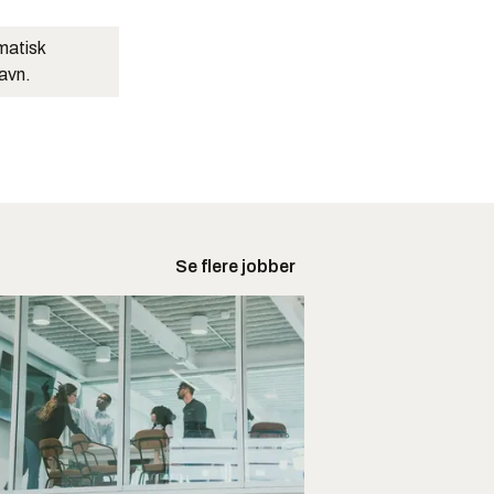
matisk
navn.
Se flere jobber