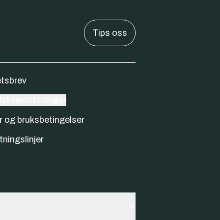
Tips oss
tsbrev
ykkeinnstillinger
r og bruksbetingelser
tningslinjer