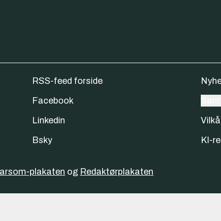
RSS-feed forside
Nyhe
Facebook
Samt
Linkedin
Vilkå
Bsky
KI-re
varsom-plakaten
og
Redaktørplakaten