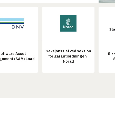
Seksjonssjef ved seksjon
oftware Asset
Sik
for garantiordningen i
ement (SAM) Lead
Norad