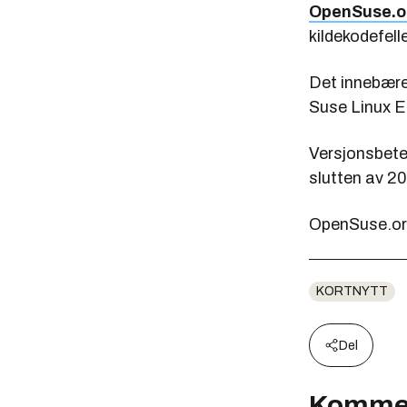
OpenSuse.o
kildekodefel
Det innebærer
Suse Linux E
Versjonsbete
slutten av 
OpenSuse.or
KORTNYTT
Del
Komme