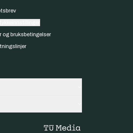
tsbrev
ykkeinnstillinger
r og bruksbetingelser
tningslinjer