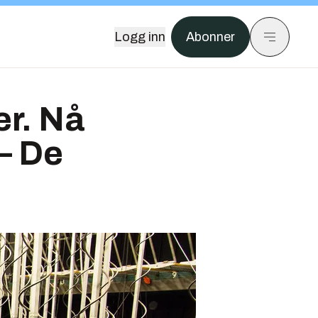
Logg inn
Abonner
er. Nå
 – De