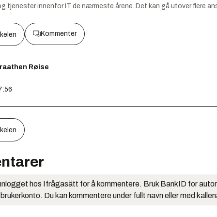
og tjenester innenfor IT de nærmeste årene. Det kan gå utover flere an
Kommenter
kkelen
Braathen Røise
7:56
kkelen
ntarer
nlogget hos Ifrågasätt for å kommentere. Bruk BankID for auto
 brukerkonto. Du kan kommentere under fullt navn eller med kalle