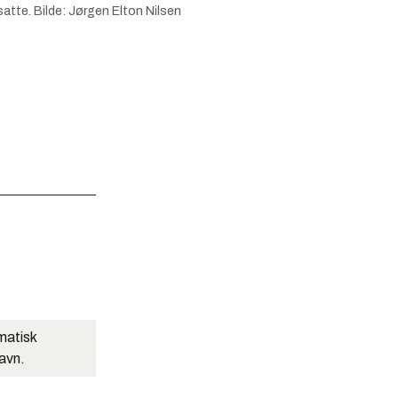
satte.
Bilde:
Jørgen Elton Nilsen
matisk
navn.