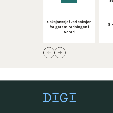
Seksjonssjef ved seksjon
Si
for garantiordningen i
Norad