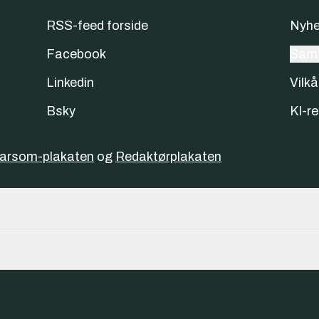
RSS-feed forside
Nyhe
Facebook
Samt
Linkedin
Vilkå
Bsky
KI-re
varsom-plakaten
og
Redaktørplakaten