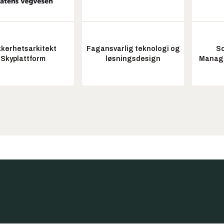
kkerhetsarkitekt
Fagansvarlig teknologi og
So
Skyplattform
løsningsdesign
Manag