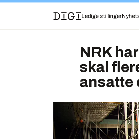
Ledige stillinger
Nyhet
NRK har 
skal fle
ansatte 