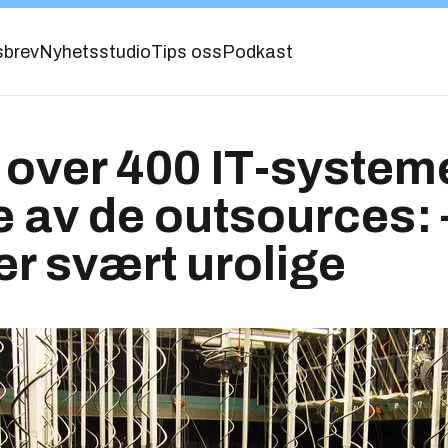
sbrev
Nyhetsstudio
Tips oss
Podkast
over 400 IT-system
re av de outsources:
er svært urolige