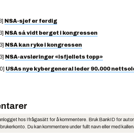
3]
NSA-sjef er ferdig
3]
NSA så vidt berget i kongressen
3]
NSA kan ryke i kongressen
3]
NSA-avsløringer «isfjellets topp»
10]
USAs nye kybergeneral leder 90.000 nettsol
ntarer
nlogget hos Ifrågasätt for å kommentere. Bruk BankID for auto
 brukerkonto. Du kan kommentere under fullt navn eller med kalle