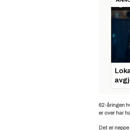
ANN
Loka
avgj
62-åringen hv
er over har h
Det er neppe