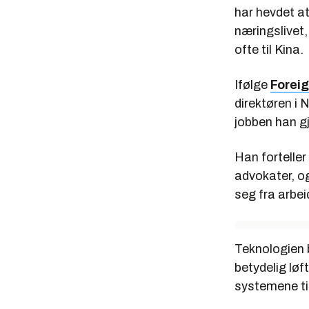
har hevdet a
næringslivet
ofte til Kina.
Ifølge
Foreig
direktøren i 
jobben han g
Han forteller
advokater, og
seg fra arbei
Teknologien b
betydelig løf
systemene til