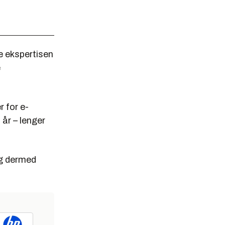
e ekspertisen
e
r for e-
 år – lenger
g dermed