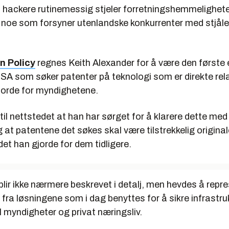
t hackere rutinemessig stjeler forretningshemmelighete
, noe som forsyner utenlandske konkurrenter med stjåle
n Policy
regnes Keith Alexander for å være den første 
NSA som søker patenter på teknologi som er direkte relat
jorde for myndighetene.
 til nettstedet at han har sørget for å klarere dette m
 at patentene det søkes skal være tilstrekkelig originale
det han gjorde for dem tidligere.
lir ikke nærmere beskrevet i detalj, men hevdes å repr
t fra løsningene som i dag benyttes for å sikre infrastru
 myndigheter og privat næringsliv.