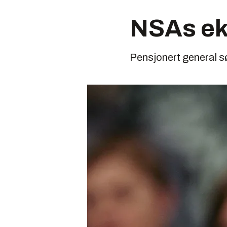
NSAs eks
Pensjonert general sø