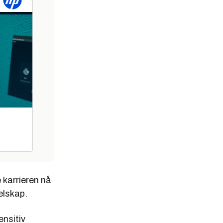
e karrieren nå
elskap.
ensitiv