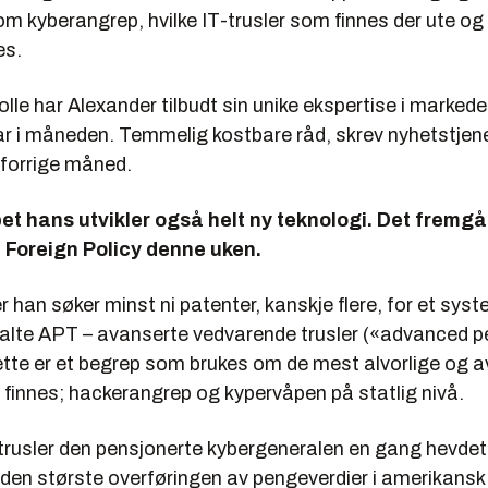
om kyberangrep, hvilke IT-trusler som finnes der ute o
es.
olle har Alexander tilbudt sin unike ekspertise i markedet
lar i måneden. Temmelig kostbare råd, skrev nyhetstje
 forrige måned.
t hans utvikler også helt ny teknologi. Det fremgå
 Foreign Policy denne uken.
r han søker minst ni patenter, kanskje flere, for et sy
alte APT – avanserte vedvarende trusler («advanced p
ette er et begrep som brukes om de mest alvorlige og a
 finnes; hackerangrep og kypervåpen på statlig nivå.
 trusler den pensjonerte kybergeneralen en gang hevdet
 den største overføringen av pengeverdier i amerikansk