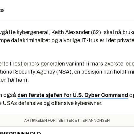
:38
gåtte kybergeneral, Keith Alexander (62), skal nå bruk
empe datakriminalitet og alvorlige IT-trusler i det privat
te firestjerners generalen var inntil i mars øverste lede
ional Security Agency (NSA), en posisjon han holdt i ni
en før ham.
an også
den første sjefen for U.S. Cyber Command
o
de USAs defensive og offensive kyberevner.
ARTIKKELEN FORTSETTER ETTER ANNONSEN