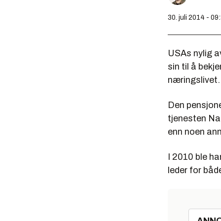
30. juli 2014 - 09
USAs nylig av
sin til å bekj
næringslivet.
Den pensjoner
tjenesten Nat
enn noen ann
I 2010 ble h
leder for bå