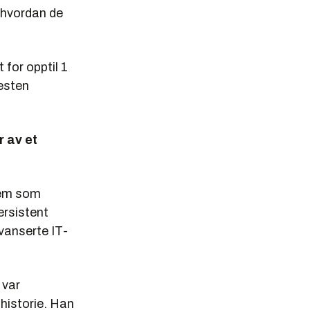
g hvordan de
 for opptil 1
nesten
r av et
stem som
ersistent
vanserte IT-
 var
 historie. Han