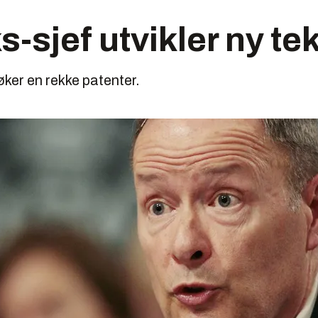
-sjef utvikler ny te
ker en rekke patenter.