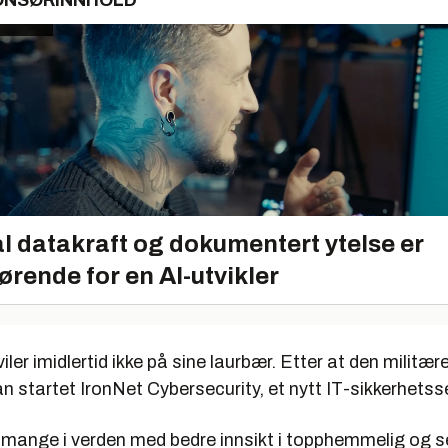
ONSØRINNHOLD
l datakraft og dokumentert ytelse er
ørende for en AI-utvikler
iler imidlertid ikke på sine laurbær. Etter at den militær
an startet IronNet Cybersecurity, et nytt IT-sikkerhetss
 mange i verden med bedre innsikt i topphemmelig og s