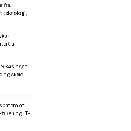
r fra
t teknologi,
eks-
ert til
ed NSAs egne
 og skille
esentere et
kturen og IT-