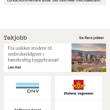
Du kan kommentere under fullt navn eller med kallenavn.
Se flere jobber
Fra usikker student til
ombruksrådgiver i
bærekraftig byggebransje!
Les mer