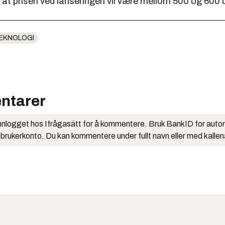
 at prisen ved lanseringen vil være mellom 500 og 600 d
EKNOLOGI
ntarer
nlogget hos Ifrågasätt for å kommentere. Bruk BankID for auto
 brukerkonto. Du kan kommentere under fullt navn eller med kalle