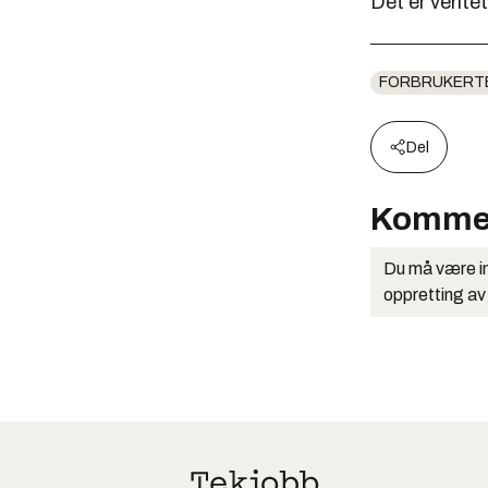
Det er ventet
FORBRUKERT
Del
Komme
Du må være in
oppretting av