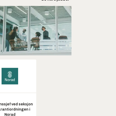
nssjef ved seksjon
arantiordningen i
Norad