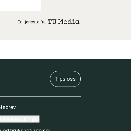
En tjeneste fra
Tips oss
tsbrev
ykkeinnstillinger
r og bruksbetingelser