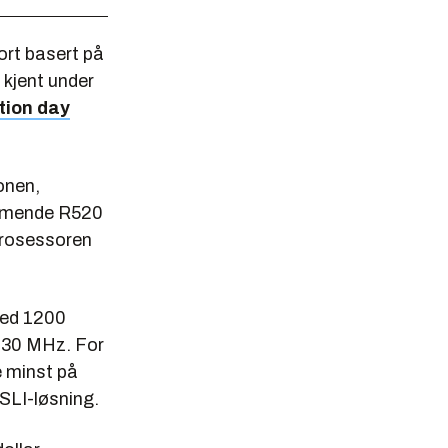
ort basert på
 kjent under
tion day
onen,
ommende R520
kprosessoren
med 1200
430 MHz. For
e minst på
SLI-løsning.