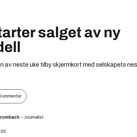
tarter salget av ny
ell
sen av neste uke tilby skjermkort med selskapets n
Kommenter
Brombach
– Journalist
1:02