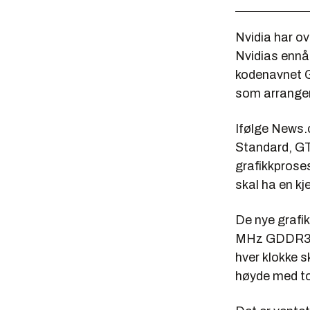
Nvidia har ov
Nvidias ennå 
kodenavnet G
som arranger
Ifølge News.
Standard, G
grafikkproses
skal ha en kj
De nye grafik
MHz GDDR3-m
hver klokke s
høyde med to