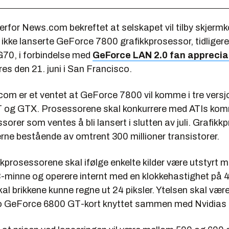
erfor News.com bekreftet at selskapet vil tilby skjermk
ikke lanserte GeForce 7800 grafikkprosessor, tidligere
70, i forbindelse med
GeForce LAN 2.0 fan apprecia
es den 21. juni i San Francisco.
com er et ventet at GeForce 7800 vil komme i tre versj
T og GTX. Prosessorene skal konkurrere med ATIs k
sorer som ventes å bli lansert i slutten av juli. Grafik
erne bestående av omtrent 300 millioner transistorer.
kprosessorene skal ifølge enkelte kilder være utstyrt 
inne og operere internt med en klokkehastighet på 
kal brikkene kunne regne ut 24 piksler. Ytelsen skal vær
 GeForce 6800 GT-kort knyttet sammen med Nvidias 