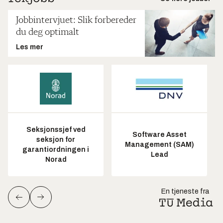
Jobbintervjuet: Slik forbereder
du deg optimalt
Les mer
Seksjonssjef ved
Software Asset
seksjon for
Management (SAM)
garantiordningen i
Lead
Norad
En tjeneste fra