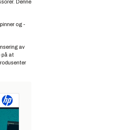
ssorer. Denne
pinner og -
ansering av
 på at
produsenter