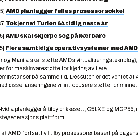
05]
AMD planlegger felles prosessorsokkel
05]
Tokjernet Turion 64 tidlig neste år
5]
AMD skal skjerpe seg på bærbare
5]
Flere samtidige operativsystemer med AMD
 og Manila skal støtte AMDs virtualiseringsteknologi,
 for maskinvarestøtte for kjøring av flere
eminstanser på samme tid. Dessuten er det ventet at 
ed disse lanseringene vil introdusere støtte for minne
Nvidia planlegger å tilby brikkesett, C51XE og MCP55,
tegenerasjons plattform.
 at AMD fortsatt vil tilby prosessorer basert på dagen