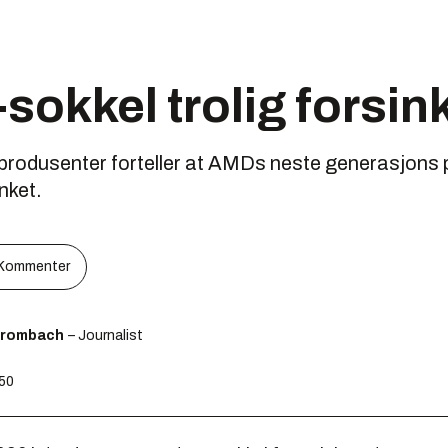
okkel trolig forsin
rodusenter forteller at AMDs neste generasjons
inket.
Kommenter
Brombach
– Journalist
:50