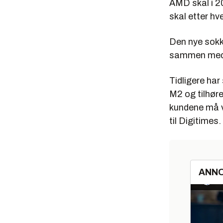
AMD skal i 2
skal etter hv
Den nye sokk
sammen med n
Tidligere har
M2 og tilhøre
kundene må v
til Digitimes.
ANN