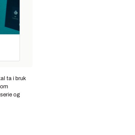
l ta i bruk
 som
-serie og