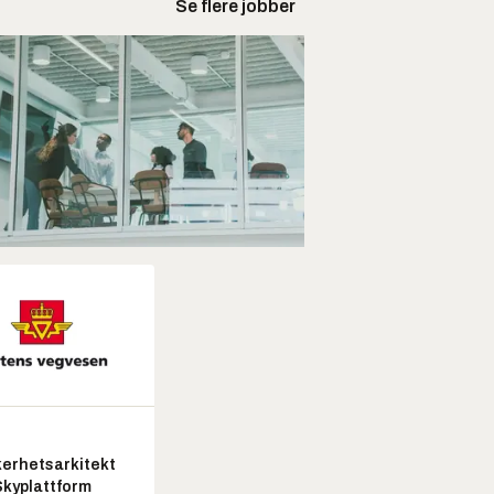
Se flere jobber
kerhetsarkitekt
Skyplattform