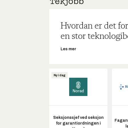
Hvordan er det for
en stor teknologib
Les mer
Ny i dag
Seksjonssjef ved seksjon
Fagans
for garantiordningen i
l