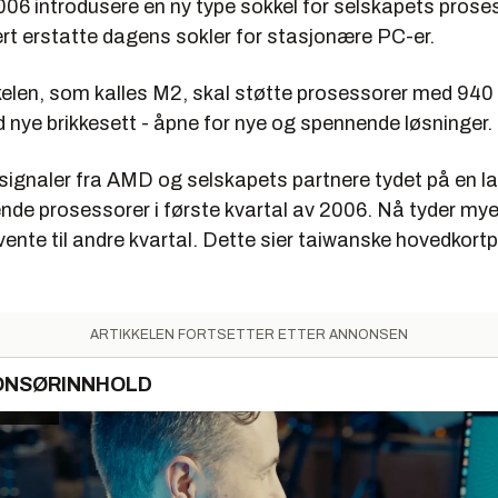
006 introdusere en ny type sokkel for selskapets prose
ert erstatte dagens sokler for stasjonære PC-er.
elen, som kalles M2, skal støtte prosessorer med 940 
ye brikkesett - åpne for nye og spennende løsninger.
 signaler fra AMD og selskapets partnere tydet på en l
nde prosessorer i første kvartal av 2006. Nå tyder mye
ente til andre kvartal. Dette sier taiwanske hovedkort
ARTIKKELEN FORTSETTER ETTER ANNONSEN
ONSØRINNHOLD