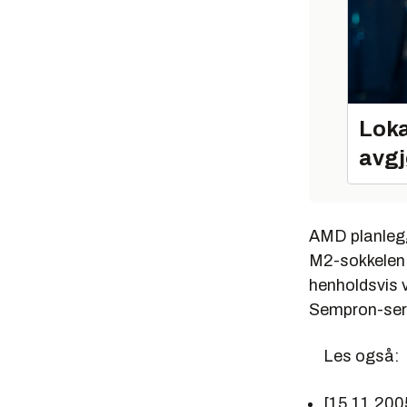
Loka
avgj
AMD planlegge
M2-sokkelen.
henholdsvis v
Sempron-serie
Les også:
[15.11.200