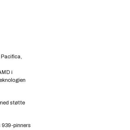
 Pacifica,
AMD i
teknologien
 med støtte
s 939-pinners