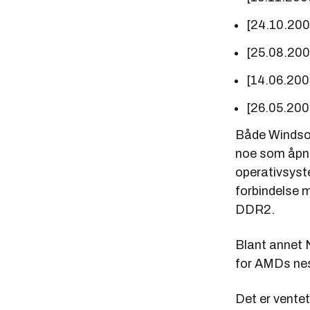
[24.10.20
[25.08.20
[14.06.200
[26.05.200
Både Windsor
noe som åpner
operativsyst
forbindelse m
DDR2.
Blant annet 
for AMDs nes
Det er ventet