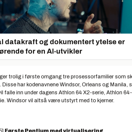
l datakraft og dokumentert ytelse er
ørende for en AI-utvikler
r trolig i første omgang tre prosessorfamilier som ska
 Disse har kodenavnene Windsor, Orleans og Manila,
il falle inn under dagens Athlon 64 X2-serie, Athlon 64
. Windsor vil altså være utstyrt med to kjerner.
5]
Første Pentium med virtualisering