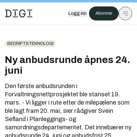
Logg inn
Abonner
BEDRIFTSTEKNOLOGI
Ny anbudsrunde åpnes 24.
juni
Den første anbudsrunden i
Forvaltningsnettprosjektet ble stanset 19.
mars. - Vi ligger i rute etter de milepælene som
ble lagt fram 20. mai, sier rådgiver Svein
Sefland i Planleggings- og
samordningsdepartementet. Det innebærer ny
anbudsrunde 24. juni og anbudsfrist 25.