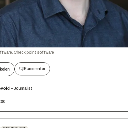
oftware.
Check point software
Kommenter
kkelen
ævold
– Journalist
0:00