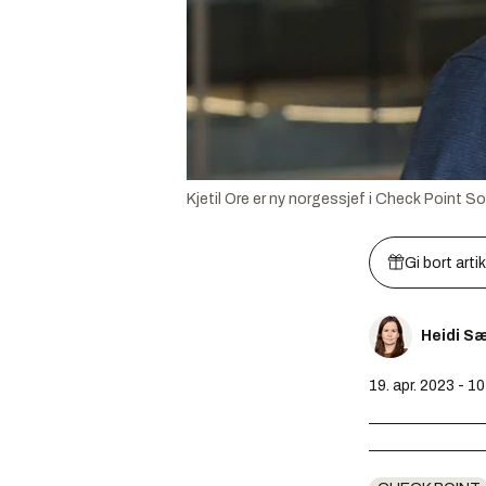
Kjetil Ore er ny norgessjef i Check Point S
Gi bort arti
Heidi S
19. apr. 2023 - 1