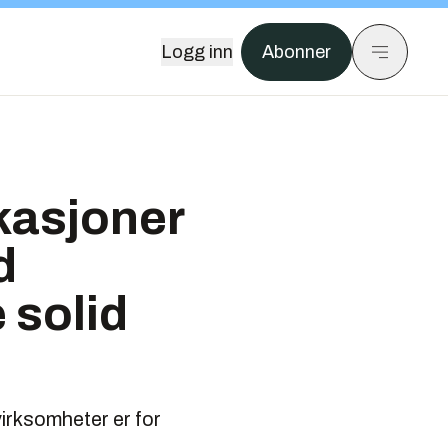
Logg inn
Abonner
ikasjoner
d
 solid
irksomheter er for