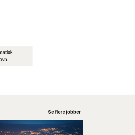
matisk
navn.
Se flere jobber