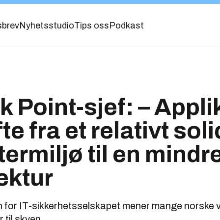
sbrev
Nyhetsstudio
Tips oss
Podkast
 Point-sjef: – Appl
fte fra et relativt soli
ermiljø til en mindre
ektur
 for IT-sikkerhetsselskapet mener mange norske v
 til skyen.