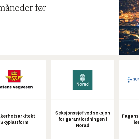
 måneder før
Seksjonssjef ved seksjon
kkerhetsarkitekt
Fagansv
for garantiordningen i
Skyplattform
lø
Norad