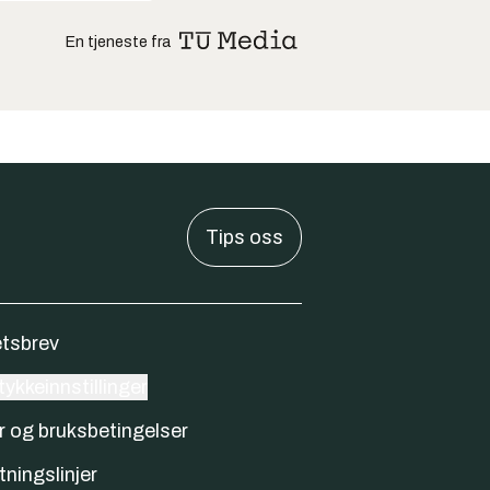
En tjeneste fra
Tips oss
tsbrev
ykkeinnstillinger
r og bruksbetingelser
tningslinjer