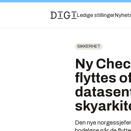
Ledige stillinger
Nyhet
SIKKERHET
Ny Check
flyttes o
datasent
skyarkit
Den nye norgessjefen
hodeløse når de flytter