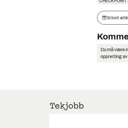
CHECK POINT
Gi bort arti
Komme
Du må være in
oppretting av