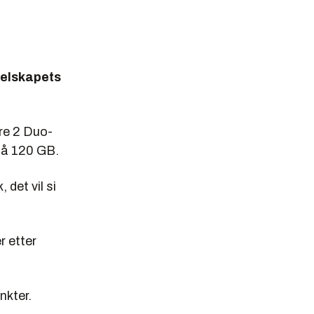
selskapets
ore 2 Duo-
på 120 GB.
 det vil si
r etter
nkter.