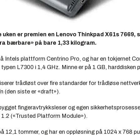
 uken er premien en Lenovo Thinkpad X61s 7669, 
tra bærbare» på bare 1,33 kilogram.
 Intels plattform Centrino Pro, og har en tokjernet C
 typen L7300 i 1,4 GHz. Minne er på 1 GB, harddisken 
rer trådløst over fire standarder for trådløse nettverk,
n (den siste er «draft»).
bygget fingeravtrykksleser og egen sikkerhetsprosesse
1.2 («Trusted Platform Module»).
på 12,1 tommer, og har en oppløsning på 1024 x 768 pu