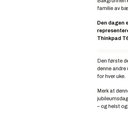
Bakgrunnen e
familie av bæ
Den dagen er
representere
Thinkpad T61
Den første de
denne andre 
for hver uke.
Merk at denne
jubileumsdage
– og helst og