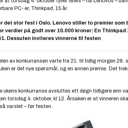
r at torsdag 4. oktober fyller IBMs – nå Lenovos – ba
rbare PC- er, Thinkpad, 15 år.
 det stor fest i Oslo. Lenovo stiller to premier som
r verdier på godt over 10.000 kroner: En Thinkpad
. Dessuten inviteres vinnerne til festen
.
len av konkurransen varte fra 21. til tidlig morgen 28. 
uken er det nye spørsmål, og en annen premie. Det trek
 ukens konkurranse avsluttes ett døgn tidligere enn va
n torsdag 4. oktober, kl 12. Årsaken er at vinneren ska
så varslet – før festen.