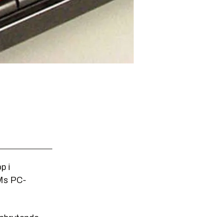
p i
BMs PC-