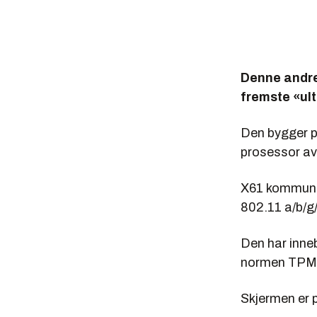
Denne andre
fremste «ul
Den bygger på
prosessor av
X61 kommunise
802.11 a/b/g/
Den har inne
normen TPM 
Skjermen er 