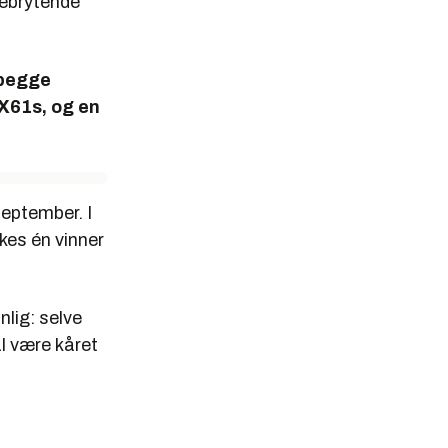
nebrytende
 begge
 X61s, og en
september. I
kes én vinner
nlig: selve
l være kåret