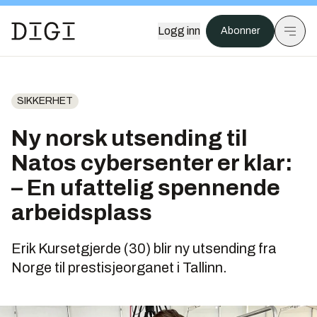
Logg inn
Abonner
SIKKERHET
Ny norsk utsending til
Natos cybersenter er klar:
– En ufattelig spennende
arbeidsplass
Erik Kursetgjerde (30) blir ny utsending fra
Norge til prestisjeorganet i Tallinn.