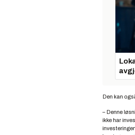
Loka
avgj
Den kan også
– Denne løsni
ikke har inve
investeringen