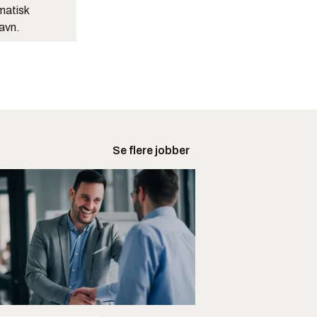
matisk
navn.
Se flere jobber