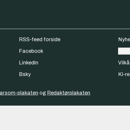
RSS-feed forside
Nyhe
Facebook
Samt
Linkedin
Vilkå
Bsky
KI-re
varsom-plakaten
og
Redaktørplakaten