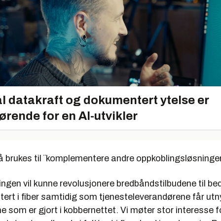
l datakraft og dokumentert ytelse er
ørende for en AI-utvikler
 brukes til ¨komplementere andre oppkoblingsløsninge
ngen vil kunne revolusjonere bredbåndstilbudene til be
stert i fiber samtidig som tjenesteleverandørene får utn
e som er gjort i kobbernettet. Vi møter stor interesse 