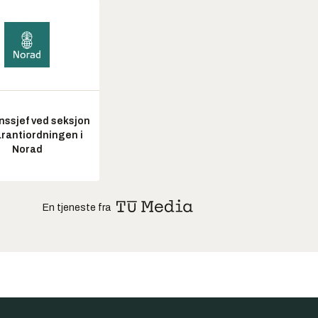
nssjef ved seksjon
arantiordningen i
Norad
En tjeneste fra