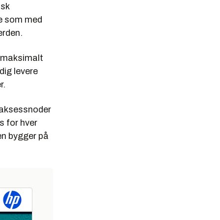
isk
rge som med
erden.
å maksimalt
dig levere
r.
 aksessnoder
s for hver
men bygger på