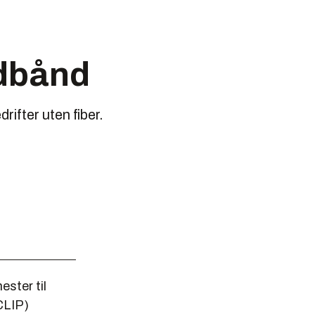
edbånd
rifter uten fiber.
ester til
(CLIP)