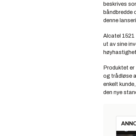
beskrives so
båndbredde o
denne lanseri
Alcatel 1521 
ut av sine in
høyhastighet 
Produktet er
og trådløse 
enkelt kunde,
den nye stan
ANN