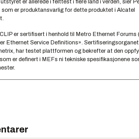
tstyret er allerede i felttest i flere land i verden, sier P
som er produktansvarlig for dette produktet i Alcatel
t.
CLIP er sertifisert i henhold til Metro Ethernet Forum
er Ethernet Service Definitions». Sertifiseringsorganet 
etrix, har testet plattformen og bekrefter at den oppfyl
som er definert i MEFs ni tekniske spesifikasjonene so
ester.
ntarer