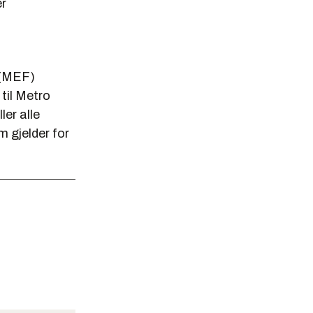
er
s (MEF)
til Metro
ler alle
m gjelder for