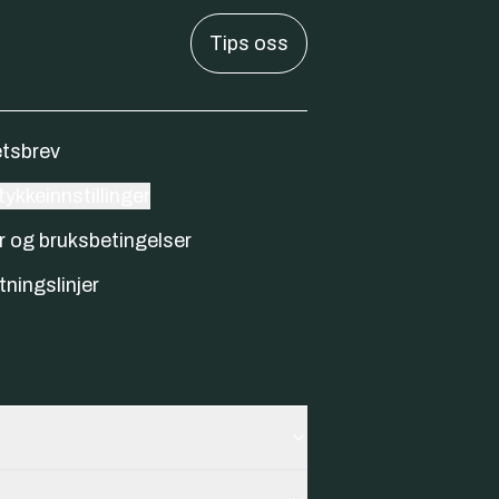
Tips oss
tsbrev
ykkeinnstillinger
r og bruksbetingelser
tningslinjer