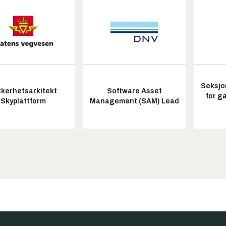
Seksjo
kkerhetsarkitekt
Software Asset
for g
Skyplattform
Management (SAM) Lead