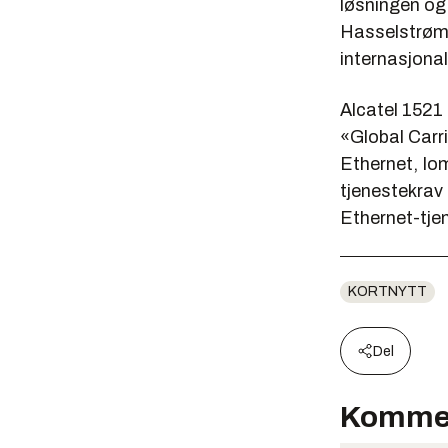
løsningen og u
Hasselstrøm 
internasjonal
Alcatel 1521 
«Global Carri
Ethernet, Iom
tjenestekrav 
Ethernet-tjen
KORTNYTT
Del
Komme