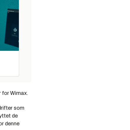
r for Wimax.
drifter som
yttet de
for denne