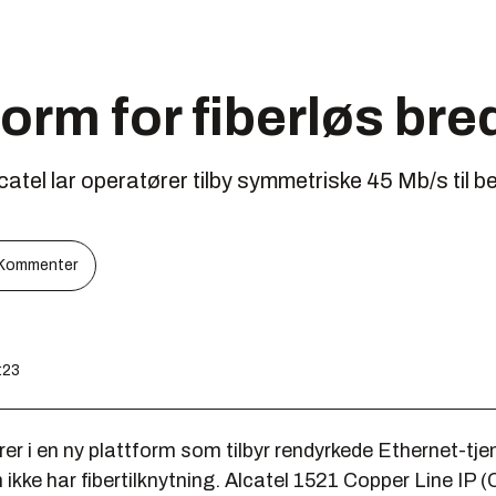
form for fiberløs br
catel lar operatører tilby symmetriske 45 Mb/s til bed
Kommenter
:23
rer i en ny plattform som tilbyr rendyrkede Ethernet-tjen
 ikke har fibertilknytning. Alcatel 1521 Copper Line IP 