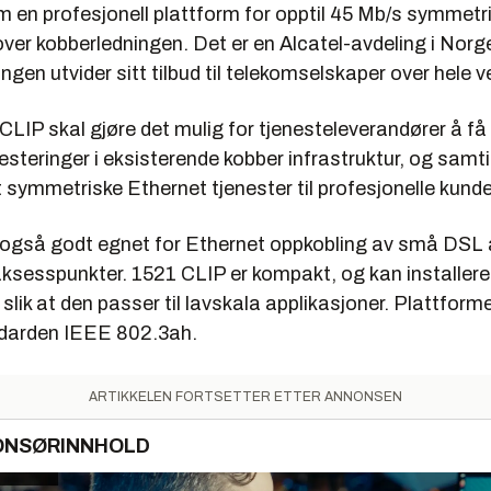
m en profesjonell plattform for opptil 45 Mb/s symmetr
ver kobberledningen. Det er en Alcatel-avdeling i No
ngen utvider sitt tilbud til telekomselskaper over hele v
CLIP skal gjøre det mulig for tjenesteleverandører å f
vesteringer i eksisterende kobber infrastruktur, og samti
symmetriske Ethernet tjenester til profesjonelle kunde
 også godt egnet for Ethernet oppkobling av små DSL
aksesspunkter. 1521 CLIP er kompakt, og kan installere
 slik at den passer til lavskala applikasjoner. Plattfor
darden IEEE 802.3ah.
ARTIKKELEN FORTSETTER ETTER ANNONSEN
ONSØRINNHOLD