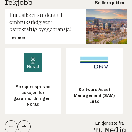
Se flere jobber
Fra usikker student til
ombruksrådgiver i
bærekraftig byggebransje!
Les mer
Seksjonssjef ved
Software Asset
seksjon for
Management (SAM)
garantiordningen i
Lead
Norad
En tjeneste fra