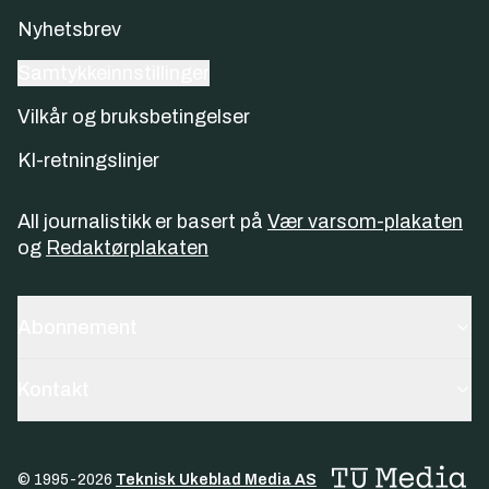
Nyhetsbrev
Samtykkeinnstillinger
Vilkår og bruksbetingelser
KI-retningslinjer
All journalistikk er basert på
Vær varsom-plakaten
og
Redaktørplakaten
Abonnement
Kontakt
© 1995-
2026
Teknisk Ukeblad Media AS