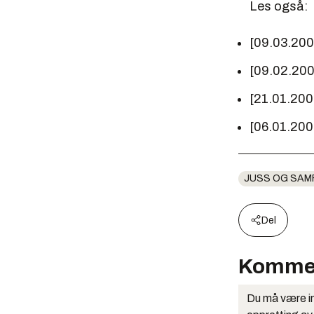
Les også:
[09.03.20
[09.02.20
[21.01.20
[06.01.20
JUSS OG SAM
Del
Komme
Du må være in