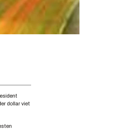
resident
er dollar viet
esten