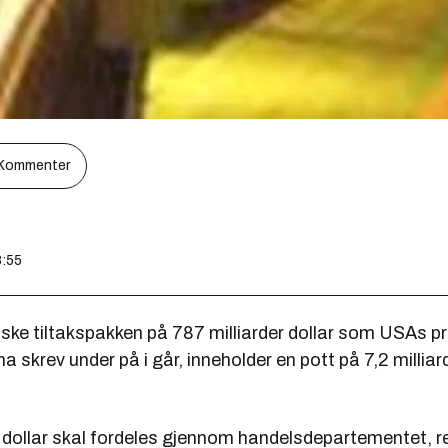
Kommenter
8:55
ke tiltakspakken på 787 milliarder dollar som USAs p
skrev under på i går, inneholder en pott på 7,2 milliard
r dollar skal fordeles gjennom handelsdepartementet, r