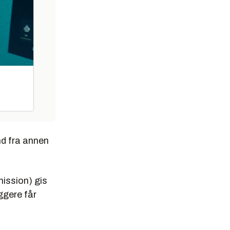
nd fra annen
ission) gis
ggere får