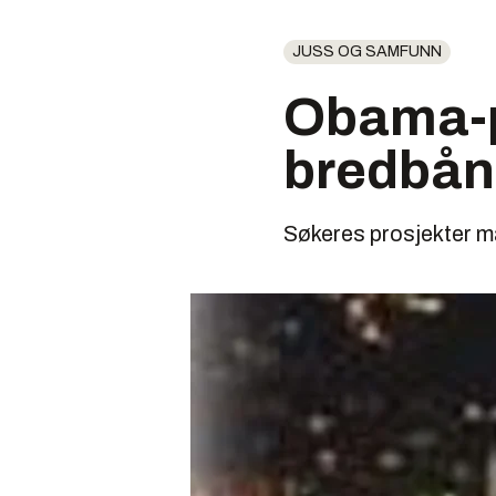
JUSS OG SAMFUNN
Obama-pa
bredbå
Søkeres prosjekter må