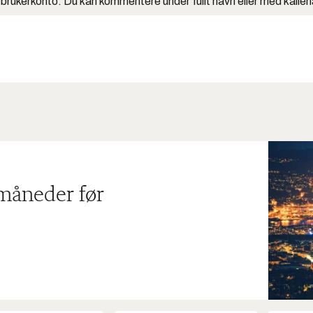
 brukerkonto. Du kan kommentere under fullt navn eller med kalle
 måneder før