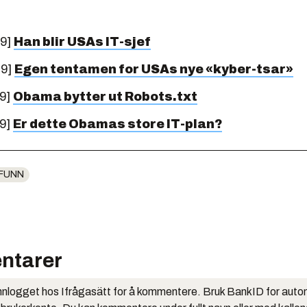
09]
Han blir USAs IT-sjef
09]
Egen tentamen for USAs nye «kyber-tsar»
09]
Obama bytter ut Robots.txt
09]
Er dette Obamas store IT-plan?
FUNN
ntarer
nlogget hos Ifrågasätt for å kommentere. Bruk BankID for auto