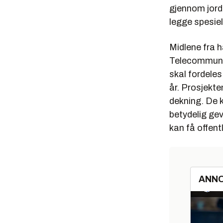
gjennom jord
legge spesiel
Midlene fra 
Telecommunic
skal fordeles
år. Prosjekte
dekning. De k
betydelig gev
kan få offentl
ANN