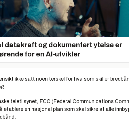
l datakraft og dokumentert ytelse er
ørende for en AI-utvikler
nsikt ikke satt noen terskel for hva som skiller bredbå
ng.
ske teletilsynet, FCC (Federal Communications Comm
å etablere en nasjonal plan som skal sikre at alle innby
redbånd.