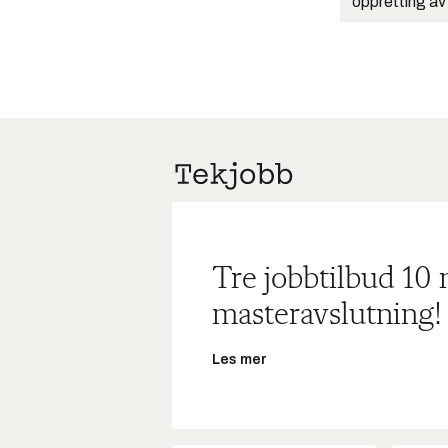
oppretting av
Tre jobbtilbud 10
masteravslutning!
Les mer