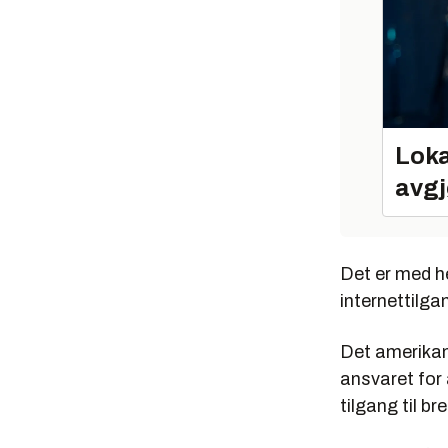
Loka
avgj
Det er med he
internettilga
Det amerikan
ansvaret for 
tilgang til b