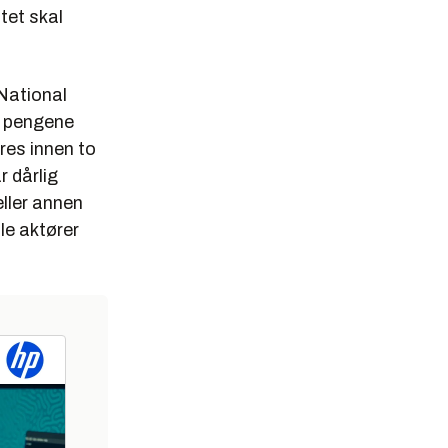
tet skal
National
e pengene
res innen to
r dårlig
eller annen
le aktører