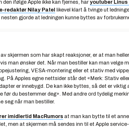
m den ifølge Apple ikke kan fjernes, har
youtuber Linus
e-redaktør Nilay Patel
likevel klart å tvinge ut ledning
 nesten gjorde at ledningen kunne byttes av forbrukern
av skjermen som har skapt reaksjoner, er at man heller
hvis man ønsker det. Når man bestiller kan man velge m
ppejustering, VESA-montering eller et stativ med vippe
g. På Apples egne nettsider står det «Merk: Stativ elle
pter er innebygd. De kan ikke byttes, så det er viktig 
e før du bestemmer deg». Med andre ord tydelig merk
seg når man bestiller.
rer imidlertid MacRumors
at man kan bytte til et anne
et, men at skjermen må sendes inn til et Apple servic