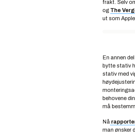
frakt. Selv o
og
The Verg
ut som Apple
En annen del 
bytte stativ 
stativ med vi
høydejusterin
monteringsada
behovene din
må bestemme 
Nå
rapporte
man ønsker d