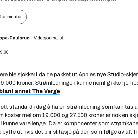
Kommenter
ope-Paulsrud
– Videojournalist
19:00
ere ble sjokkert da de pakket ut Apples nye Studio-skj
19.000 kroner. Strømledningen kunne nemlig ikke fjerne
 blant annet The Verge
.
sett standard i dag å ha en strømledning som kan tas u
m koster mellom 19.000 og 27.500 kroner er nok en sk
al kunne vare lenge. Da er komponenter som strømkab
 bytte ut hvis det blir slitasje på den som følge av alt fr