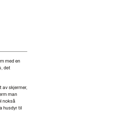
erm med en
s, det
t av skjermer,
jerm man
el nokså
a husdyr til