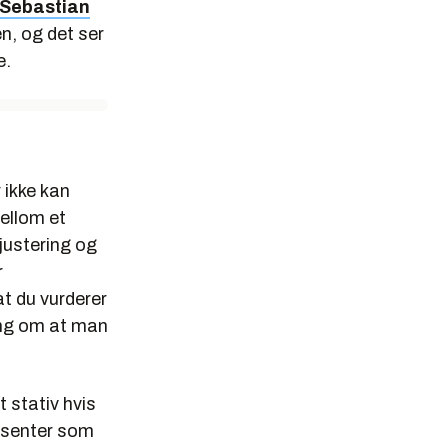
 Sebastian
en, og det ser
e.
 ikke kan
ellom et
justering og
r
at du vurderer
ing om at man
t stativ hvis
e-senter som