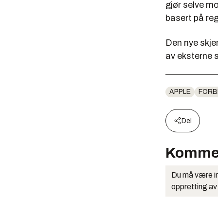
gjør selve mo
basert på reg
Den nye skjer
av eksterne s
APPLE
FORB
Del
Komme
Du må være in
oppretting av