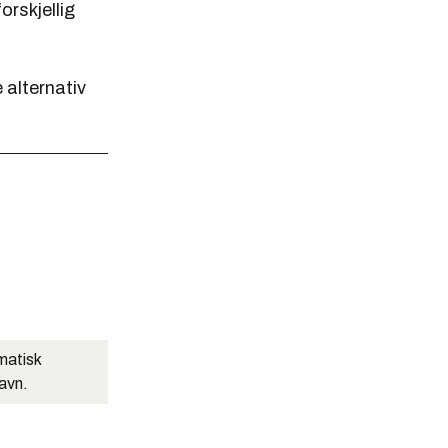
orskjellig
 alternativ
matisk
navn.