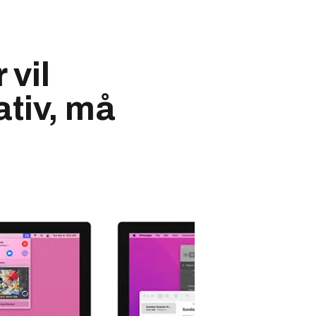
 vil
ativ, må