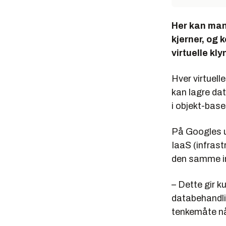
Her kan man 
kjerner, og 
virtuelle kly
Hver virtuell
kan lagre data
i objekt-bas
På Googles u
IaaS (infrast
den samme in
– Dette gir k
databehandli
tenkemåte nå