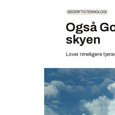
BEDRIFTSTEKNOLOGI
Også Go
skyen
Lover rimeligere tjen