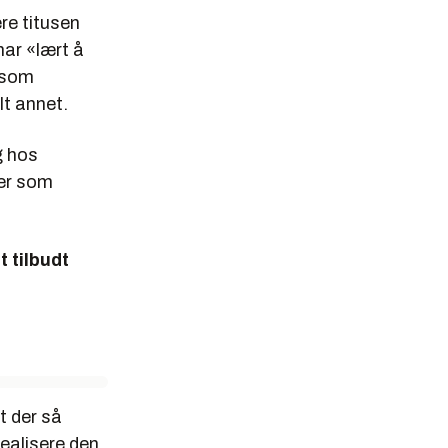
ere titusen
har «lært å
r som
t annet.
g hos
ter som
t tilbudt
t der så
ealisere den.