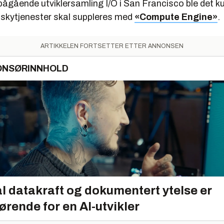
ågående utviklersamling I/O i San Francisco ble det ku
skytjenester skal suppleres med
«Compute Engine»
.
ARTIKKELEN FORTSETTER ETTER ANNONSEN
ONSØRINNHOLD
l datakraft og dokumentert ytelse er
ørende for en AI-utvikler