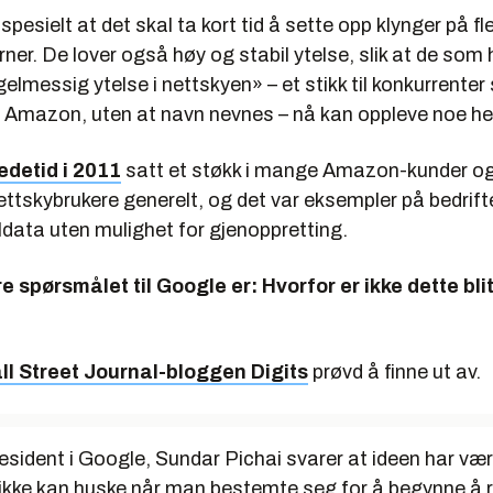
spesielt at det skal ta kort tid å sette opp klynger på fl
ner. De lover også høy og stabil ytelse, slik at de som 
elmessig ytelse i nettskyen» – et stikk til konkurrente
 Amazon, uten at navn nevnes – nå kan oppleve noe hel
edetid i 2011
satt et støkk i mange Amazon-kunder o
ettskybrukere generelt, og det var eksempler på bedrif
ldata uten mulighet for gjenoppretting.
 spørsmålet til Google er: Hvorfor er ikke dette blit
ll Street Journal-bloggen Digits
prøvd å finne ut av.
esident i Google, Sundar Pichai svarer at ideen har vær
 ikke kan huske når man bestemte seg for å begynne å r