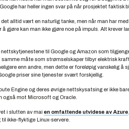
i Google har heller ingen svar på når prosjektet faktisk b
 det alltid vært en naturlig tanke, men når man har med
 å gjøre kan man ikke gjøre noe på impuls. Alt krever l
å nettskytjenestene til Google og Amazon som tilgjenge
å samme måte som strømselskaper tilbyr elektrisk kra
eligere enn andre, men dette er foreløpig vanskelig å s
gle priser sine tjenester svært forskjellig.
te Engine og deres øvrige nettskysatsing er ikke bare
 også mot Microsoft og Oracle.
et i slutten av mai
en omfattende utvidese av Azure
til ikke-flyktige Linux-servere.