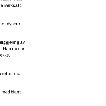
le iverksatt.
angt dypere
liggjøring av
ft. Han mener
jekke.
 rettet mot
, med blant