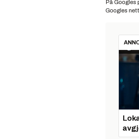
På Googles p
Googles nett
ANN
Loka
avgj