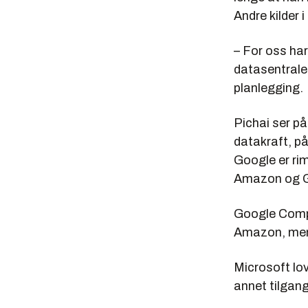
Andre kilder 
– For oss har
datasentraler
planlegging.
Pichai ser p
datakraft, p
Google er rim
Amazon og Goo
Google Compu
Amazon, men
Microsoft lov
annet tilgang 