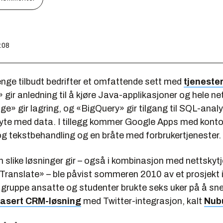
0:08
enge tilbudt bedrifter et omfattende sett med
tjenester
gir anledning til å kjøre Java-applikasjoner og hele ne
e» gir lagring, og «BigQuery» gir tilgang til SQL-analy
te med data. I tillegg kommer Google Apps med konto
g tekstbehandling og en bråte med forbrukertjenester.
en slike løsninger gir – også i kombinasjon med nettsky
ranslate» – ble påvist sommeren 2010 av et prosjekt 
 gruppe ansatte og studenter brukte seks uker på å s
asert CRM-løsning
med Twitter-integrasjon, kalt
Nub