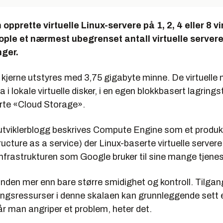
opprette virtuelle Linux-servere på 1, 2, 4 eller 8 vi
kople et nærmest ubegrenset antall virtuelle serve
nger.
e kjerne utstyres med 3,75 gigabyte minne. De virtuell
 i lokale virtuelle disker, i en egen blokkbasert lagrings
erte «Cloud Storage».
tviklerblogg beskrives Compute Engine som et produk
ructure as a service) der Linux-baserte virtuelle servere
frastrukturen som Google bruker til sine mange tjenes
unden mer enn bare større smidighet og kontroll. Tilgang
ngsressurser i denne skalaen kan grunnleggende sett 
r man angriper et problem, heter det.