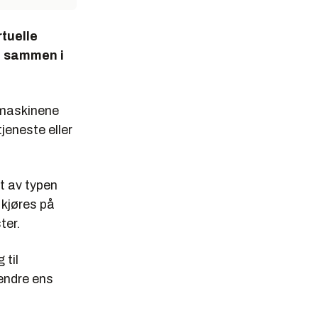
rtuelle
re sammen i
e maskinene
tjeneste eller
t av typen
 kjøres på
ter.
 til
endre ens