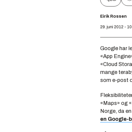
Eirik Rossen
29. juni 2012 - 1
Google har l
«App Engine» 
«Cloud Storag
mange teraby
som e-post o
Fleksibilitet
«Maps» og «T
Norge, da en
en Google-b