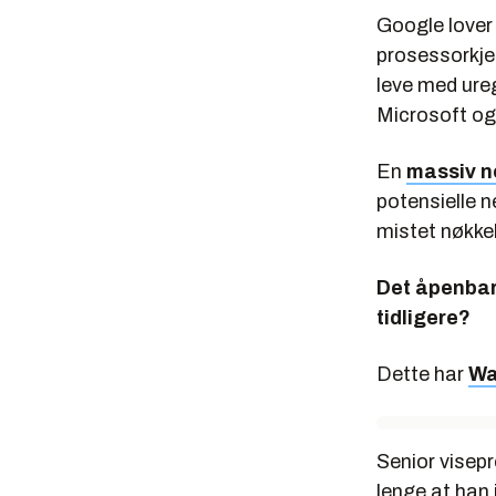
Google lover 
prosessorkjer
leve med ureg
Microsoft og
En
massiv n
potensielle n
mistet nøkke
Det åpenbare
tidligere?
Dette har
Wa
Senior visepr
lenge at han