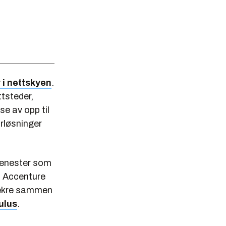
 i nettskyen
.
ttsteder,
se av opp til
rløsninger
tjenester som
i Accenture
nekre sammen
ulus
.