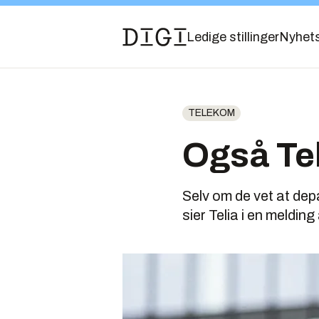
Ledige stillinger
Nyhet
TELEKOM
Også Teli
Selv om de vet at depa
sier Telia i en melding