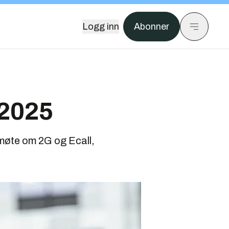
Logg inn
Abonner
i 2025
l møte om 2G og Ecall,