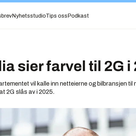
sbrev
Nyhetsstudio
Tips oss
Podkast
a sier farvel til 2G 
rtementet vil kalle inn netteierne og bilbransjen ti
 at 2G slås av i 2025.