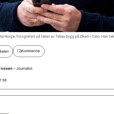
lia Norge, fotografert på taket av Telias bygg på Økern i Oslo. Han tak
Kommenter
kkelen
Fossen
– Journalist
07:58