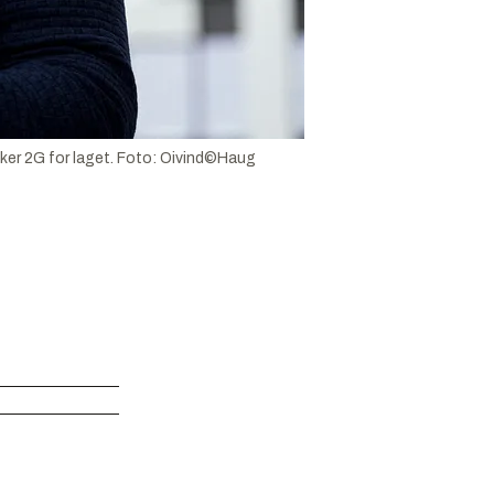
ker 2G for laget.
Foto:
Oivind©Haug