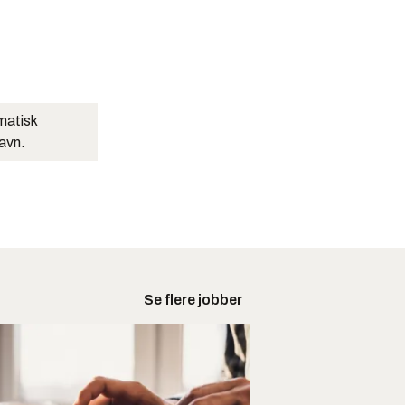
matisk
navn.
Se flere jobber