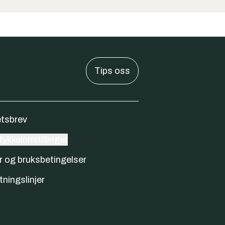
Tips oss
tsbrev
ykkeinnstillinger
r og bruksbetingelser
tningslinjer