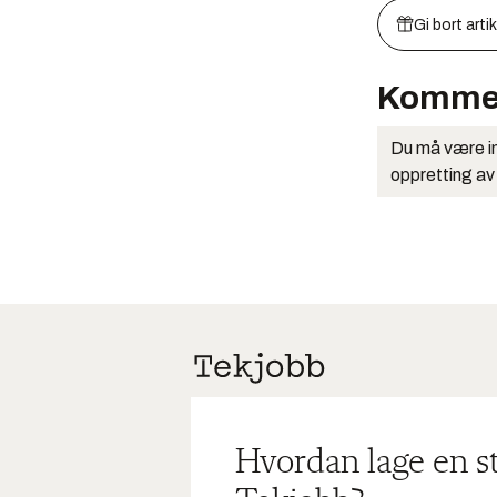
Gi bort arti
Komme
Du må være in
oppretting av
Hvordan lage en s