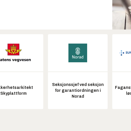
Seksjonssjef ved seksjon
kkerhetsarkitekt
Fagansv
for garantiordningen i
Skyplattform
lø
Norad