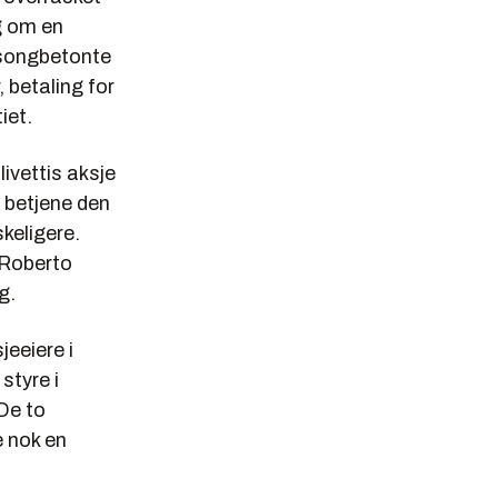
g om en
sesongbetonte
 betaling for
iet.
livettis aksje
 betjene den
keligere.
 Roberto
g.
jeeiere i
styre i
De to
e nok en