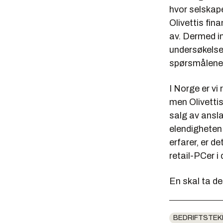
hvor selskape
Olivettis fin
av. Dermed i
undersøkelse 
spørsmålene 
I Norge er vi
men Olivettis
salg av ansla
elendigheten 
erfarer, er d
retail-PCer 
En skal ta de
BEDRIFTSTEK