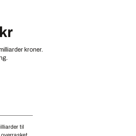
kr
milliarder kroner.
ng.
liarder til
r overrasket