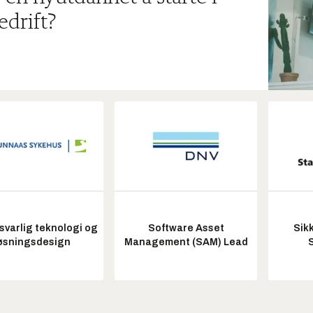
edrift?
varlig teknologi og
Software Asset
Sik
øsningsdesign
Management (SAM) Lead