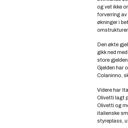
og vet ikke o
forverring av
økninger i be
omstruktureri
Den økte gjel
gikk ned med 
store gjelden
Gjelden har o
Colaninno, s
Videre har It
Olivetti lagt
Olivetti og m
italienske s
styreplass, u