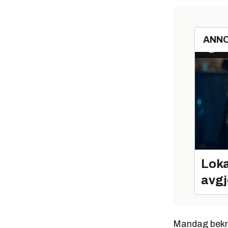
ANN
Loka
avgj
Mandag bekref