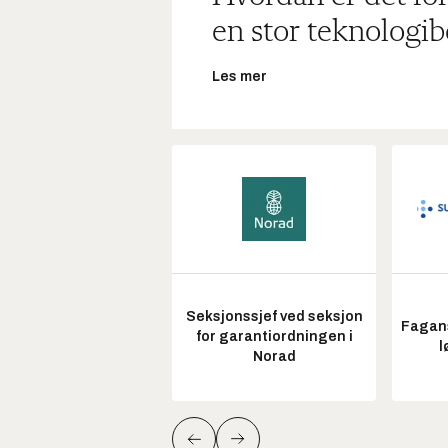
en stor teknologib
Les mer
Seksjonssjef ved seksjon
Fagans
for garantiordningen i
l
Norad