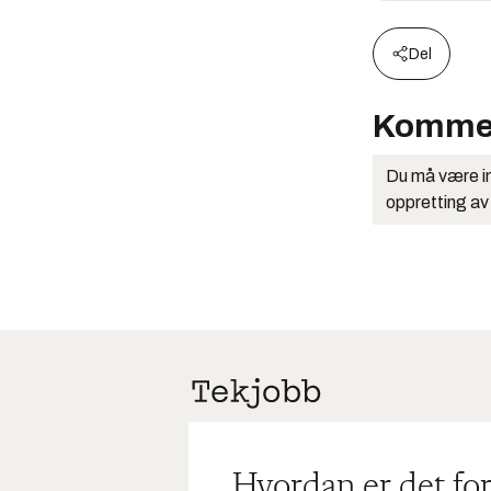
Del
Komme
Du må være in
oppretting av
Hvordan er det for