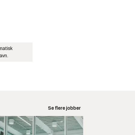
matisk
navn.
Se flere jobber