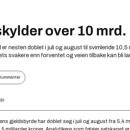
skylder over 10 mrd. 
er nesten doblet i juli og august til svimlende 10,5 
s svakere enn forventet og veien tilbake kan bli la
Kommenter
:30
ns gjeldsbyrde har doblet seg i juli og august fra 5,4 mil
5 milliarder kroner. Analytikere som følger selskapet e