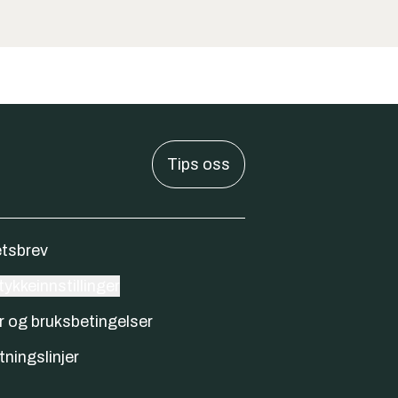
Tips oss
tsbrev
ykkeinnstillinger
r og bruksbetingelser
tningslinjer