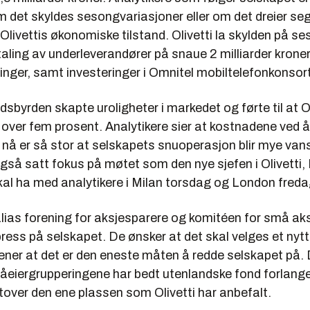
m det skyldes sesongvariasjoner eller om det dreier se
 Olivettis økonomiske tilstand. Olivetti la skylden på 
taling av underleverandører på snaue 2 milliarder kroner,
nger, samt investeringer i Omnitel mobiltelefonkonsort
dsbyrden skapte uroligheter i markedet og førte til at O
over fem prosent. Analytikere sier at kostnadene ved å
 nå er så stor at selskapets snuoperasjon blir mye vans
gså satt fokus på møtet som den nye sjefen i Olivetti,
kal ha med analytikere i Milan torsdag og London freda
alias forening for aksjesparere og komitéen for små aks
 press på selskapet. De ønsker at det skal velges et nytt 
ener at det er den eneste måten å redde selskapet på. 
måeiergrupperingene har bedt utenlandske fond forlang
tover den ene plassen som Olivetti har anbefalt.