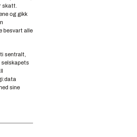
 skatt.
lene og gikk
en
 besvart alle
i sentralt,
r selskapets
ll
gi:data
 med sine