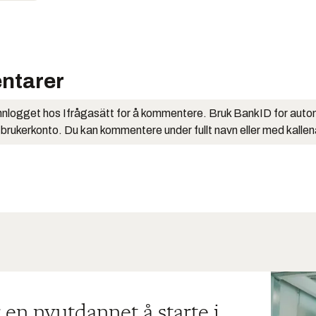
ntarer
nlogget hos Ifrågasätt for å kommentere. Bruk BankID for auto
 brukerkonto. Du kan kommentere under fullt navn eller med kalle
 en nyutdannet å starte i