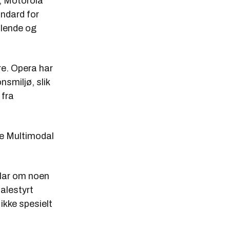
, Motorola
ndard for
alende og
re. Opera har
smiljø, slik
 fra
re Multimodal
klar om noen
alestyrt
ikke spesielt