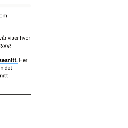
som
år viser hvor
 gang.
esnitt.
Her
an det
nitt