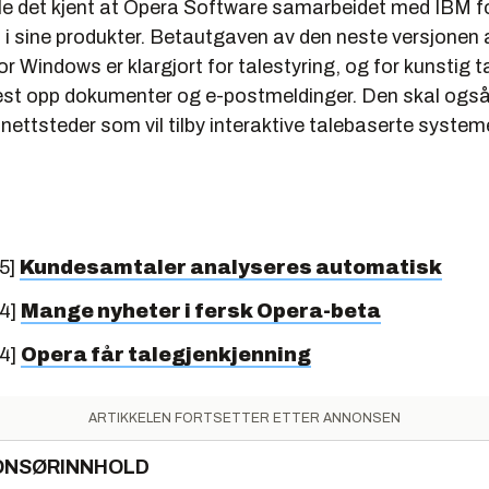
 ble det kjent at Opera Software samarbeidet med IBM fo
 i sine produkter. Betautgaven av den neste versjonen 
or Windows er klargjort for talestyring, og for kunstig ta
est opp dokumenter og e-postmeldinger. Den skal ogs
 nettsteder som vil tilby interaktive talebaserte systeme
5]
Kundesamtaler analyseres automatisk
04]
Mange nyheter i fersk Opera-beta
04]
Opera får talegjenkjenning
ARTIKKELEN FORTSETTER ETTER ANNONSEN
ONSØRINNHOLD