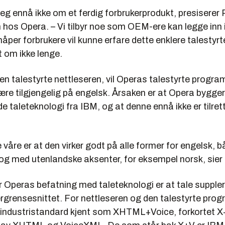
seg ennå ikke om et ferdig forbrukerprodukt, presiserer
hos Opera. – Vi tilbyr noe som OEM-ere kan legge inn i
 håper forbrukere vil kunne erfare dette enklere talestyrt
 om ikke lenge.
den talestyrte nettleseren, vil Operas talestyrte program
ære tilgjengelig på engelsk. Årsaken er at Opera bygge
 taleteknologi fra IBM, og at denne ennå ikke er tilret
 våre er at den virker godt på alle former for engelsk, b
og med utenlandske aksenter, for eksempel norsk, sie
r Operas befatning med taleteknologi er at tale suppler
ergrensesnittet. For nettleseren og den talestyrte pro
industristandard kjent som XHTML+Voice, forkortet X