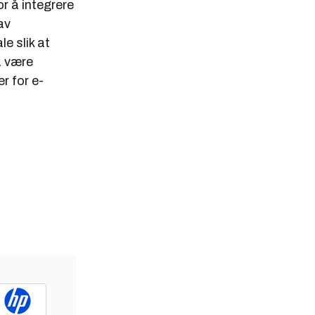
r å integrere
av
le slik at
å være
r for e-