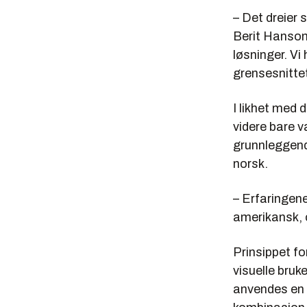
– Det dreier 
Berit Hanson 
løsninger. Vi
grensesnittet
I likhet med 
videre bare v
grunnleggende
norsk.
– Erfaringene
amerikansk, 
Prinsippet fo
visuelle bruk
anvendes en 