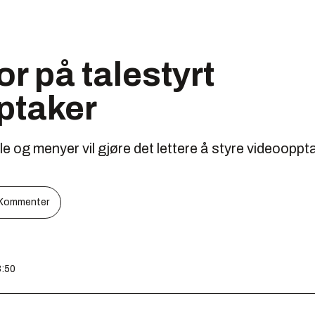
or på talestyrt
ptaker
e og menyer vil gjøre det lettere å styre videoopp
Kommenter
3:50