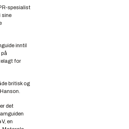
 PR-spesialist
 sine
e
guide inntil
r på
telagt for
åde britisk og
r Hanson.
er det
gramguiden
+V, en