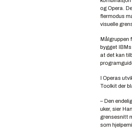
kombinasjon
og Opera. D
flermodus ma
visuelle gren
Målgruppen fo
bygget IBMs V
at det kan til
programguide 
I Operas utv
Toolkit der b
– Den endelig
uker, sier H
grensesnitt m
som hjelpemid