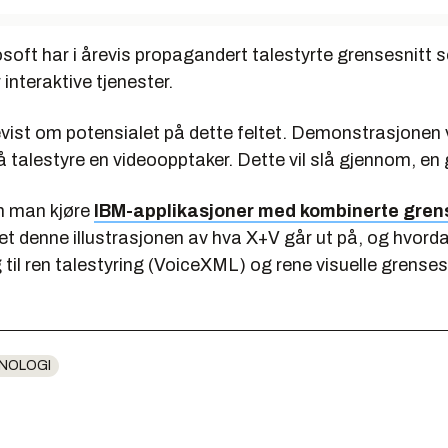
soft har i årevis propagandert talestyrte grensesnitt 
 interaktive tjenester.
evist om potensialet på dette feltet. Demonstrasjonen v
 å talestyre en videoopptaker. Dette vil slå gjennom, en
n man kjøre
IBM-applikasjoner med kombinerte grens
et denne illustrasjonen av hva X+V går ut på, og hvord
 til ren talestyring (VoiceXML) og rene visuelle grenses
NOLOGI