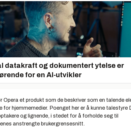
l datakraft og dokumentert ytelse er
ørende for en AI-utvikler
ør Opera et produkt som de beskriver som en talende el
 for hjemmemedier. Poenget her er å kunne talestyre 
pptakere og lignende, i stedet for å forholde seg til
lenes anstrengte brukergrensesnitt.