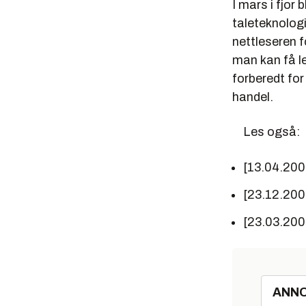
I mars i fjor
taleteknologi
nettleseren f
man kan få l
forberedt for
handel.
Les også:
[13.04.200
[23.12.20
[23.03.20
ANN