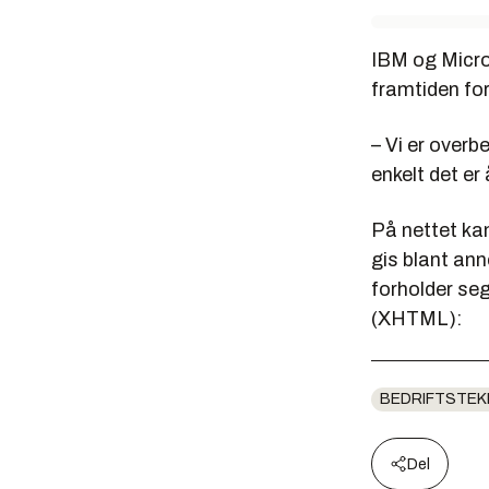
IBM og Micro
framtiden for
– Vi er overb
enkelt det er
På nettet ka
gis blant ann
forholder seg
(XHTML):
BEDRIFTSTEK
Del