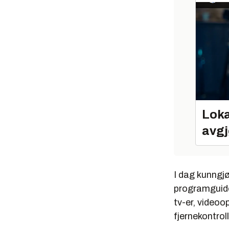
Loka
avgj
I dag kunngj
programguide
tv-er, videoo
fjernekontrol