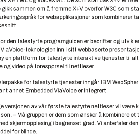
 av XHTML og VoiceXML. De som står bak X+V er IBM
e gikk sammen om å fremme X+V overfor W3C som sta
rkeringsspråk for webapplikasjoner som kombinerer t
sesnitt.
r den talestyrte programguiden er bedrifter og utvikle
iaVoice-teknologien inn i sitt webbaserte presentasjon
by en plattform for talestyrte interaktive tjenester til alt
og video på forespørsel til nettleser.
iklerpakke for talestyrte tjenester inngår IBM WebSphe
lant annet Embedded ViaVoice er integrert.
e versjonen av vår første talestyrte nettleser vil være 
anson. – Målgruppen er dem som ønsker å kombinere et t
ed skjermopplesing i begrenset grad. Vi anbefaler den 
del for blinde.